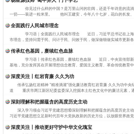
杨星源投师“蜀中异人”门下学艺
你见过什么样的中国？是万里山河的壮阔，还是千年诗意的流
一切——装进一粒米里。 他叫王建安，今年八十七岁，花白的长发、长
全面践行人民城市理念
学习语｜全面践行人民城市理念 近日，习近平总书记在上海
市理念，坚持问需于民、问计于民、问效于民，做深做细做实城市更新各项
传承红色基因，赓续红色血脉
学习语丨传承红色基因，赓续红色血脉 近日，中央宣传部新
基地，充分发挥其在开展理想信念教育、爱国主义教育、革命传统教育中的
深度关注丨红岩育廉 久久为功
传承弘扬红岩精神 "精准滴灌"强化廉洁教育红岩育廉 久久为功中央
道 重庆市两江新区纪委监委深入挖掘本土红色文化中的廉洁元素，通过
深刻理解和把握蕴含的高度历史主动
深入学习领会习近平党建思想⑯深刻理解和把握蕴含的高度历史主
习近平党建思想立足新时代百年大党执政新的历史方位，以放眼世界政党兴
深度关注丨推动更好守护中华文化瑰宝