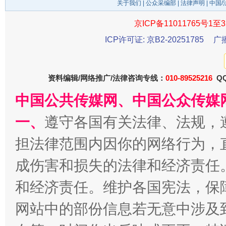
关于我们
|
公众采编部
|
法律声明
| 中国
京ICP备11011765号1至3
ICP许可证: 京B2-20251785
广
千年窑火 生生不息
一
资料编辑/网络推广/法律咨询专线：
010-89525216
QQ
中国公共传媒网、中国公众传媒
一、
遵守各国有关法律、法规，
担法律范围内因你的网络行为，
成伤害和损失的法律和经济责任
和经济责任。维护各国宪法，保
揭开“小金库”的免责幌子
网站中的部份信息若无意中涉及