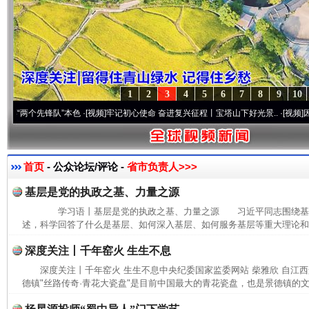
1
2
3
4
5
6
7
8
9
10
个先锋队”本色
·[视频]
牢记初心使命 奋进复兴征程丨宝塔山下好光景..
·[视频]
因党而生 
首页
- 公众论坛/评论 -
省市负责人>>>
基层是党的执政之基、力量之源
学习语丨基层是党的执政之基、力量之源 习近平同志围绕基
述，科学回答了什么是基层、如何深入基层、如何服务基层等重大理论和实
深度关注丨千年窑火 生生不息
深度关注丨千年窑火 生生不息中央纪委国家监委网站 柴雅欣 自江
德镇"丝路传奇·青花大瓷盘"是目前中国最大的青花瓷盘，也是景德镇的文