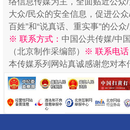
络信息传媒为主，全面贴近公众/
大众/民众的安全信息，促进公众
千年窑火 生生不息
一
百姓”和“说真话、重实事”的公众
※ 联系方式：
中国公共传媒/中
（北京制作采编部）
※ 联系电话
本传媒系列网站真诚感谢您对本
揭开“小金库”的免责幌子