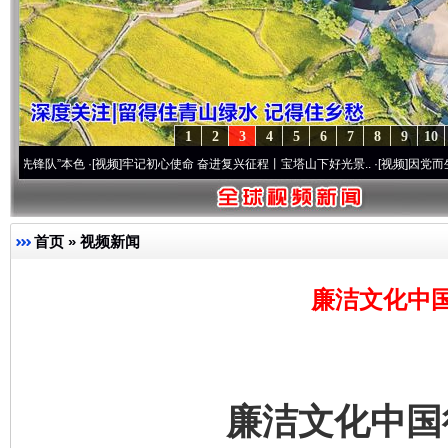
1
2
3
4
5
6
7
8
9
10
本色
·[视频]
牢记初心使命 奋进复兴征程丨宝塔山下好光景..
·[视频]
因党而生 为党而战—
首页
»
视频新闻
廉洁文化中
廉洁文化中国