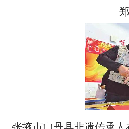
郑
张掖市山丹县非遗传承人