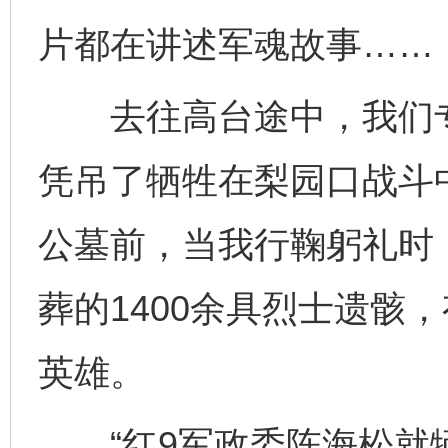
片都在讲述军魂故事……
去往高台途中，我们专
凭吊了牺牲在梨园口战斗
公墓前，当我行鞠躬礼时
葬的1400余具烈士遗骸
英雄。
“红9军政委陈海松就