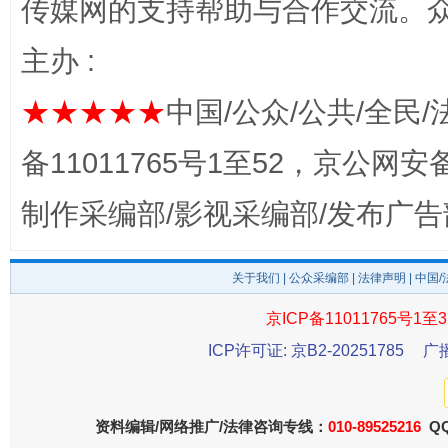
传媒网的支持帮助与合作交流。
主办 :
东山县通报“牛蛙产品抗生素超标问题”
法
★★★★★
中国/公众/公共/全民/
备11011765号1至52，京公网安备：
制作采编部/影视采编部/发布广告
关于我们
|
公众采编部
|
法律声明
| 中国
京ICP备11011765号1至3
ICP许可证: 京B2-20251785
广
千年窑火 生生不息
一
资料编辑/网络推广/法律咨询专线：
010-89525216
QQ