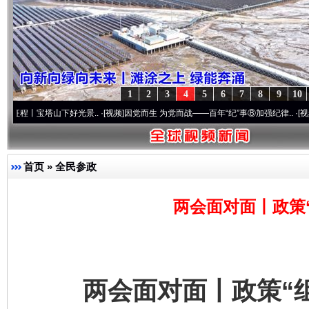
1
2
3
4
5
6
7
8
9
10
山下好光景..
·[视频]
因党而生 为党而战——百年“纪”事⑧加强纪律..
·[视频]
牢记初心使
首页
»
全民参政
两会面对面丨政策
两会面对面丨政策“组