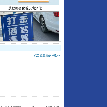
酒驾未被当场查获能处罚吗
点击查看更多评论>>
“后车司机肯定在骂我”