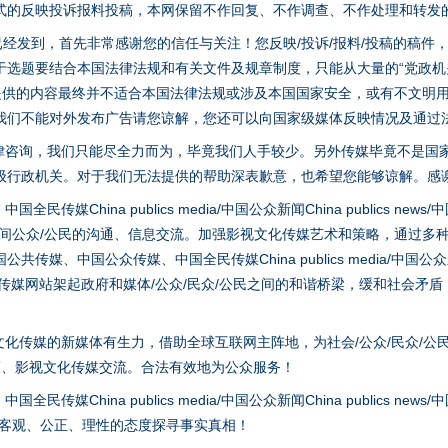
式的反映投诉报料投稿，本网保留不作回复、不作调查、不作处理和转发
稿已经发到，首先非常感谢您的信任与关注！您反映/投诉/报料/投稿的稿
选题要结合本国法律法规和有关文件及规章制度，只能从大量的“党政机关部
您提供的内容最终并不适合本国法律法规或涉及本国国家安全，或有不文明
我们不能对外发布广告请您谅解，您还可以向国家级媒体反映情况及通过
律咨询，我们只能尽全力而为，毕竟我们人手较少。另外传媒毕竟不是国
级行政机关。对于我们无法提供的帮助深表歉意，也希望您能够谅解。感
hina publics media/中国公众新闻China publics news/中国法制
之间公众/公民的沟通、信息交流。加强影视文化传媒艺术和策略，通过多
、中国公众传媒、中国全民传媒China publics media/中国公众新闻Chi
实
一纸欠条伤亲情 巡回调解促和解..
tem news等传媒网站架起政府和媒体/公众/民众/公民之间的和谐桥梁，缓和
化传媒的新媒体有生力，借助全球互联网主阵地，为社会/公众/民众/公
策、影视文化传媒交流。合法有效地为公众服务！
hina publics media/中国公众新闻China publics news/中国法制
以客观、公正、理性的态度探寻事实真相！