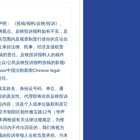
站严肃声明： 《投稿/报料/反映/投诉》、
网观点。反映投诉报料如有不实，反
法范围内及规章制度行使你的言论自
立承担法律、民事、经济及侵权责
稿的责任。反映投诉报料人的稿件
众/公民反映投诉报料投稿的影视/
s/中国法制新闻Chinese legal
责任。
的真实姓名、身份证号码、单位、通
容的真实性。代理部将你所反映投诉
品内容，涉及个人或单位版权和其它
京市朝阳区朝外雅宝路12号（华声
：本网根据有关法律法规规定，为维
5日内不作出回应的，我们将视为
规由投诉举报人全权负责承担。与本