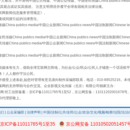
，并不表明中国公共传媒、中国公众传媒、中国全民传媒China publics media/中国公
s等传媒网站同意其观点或证实其描述。 注意文明用语并遵守全球各国相关法律法规。
联网新闻信息服务管理规定
》。
接或间接引起的法律责任。
publics media/中国公众新闻China publics news/中国法制新闻Chinese l
a publics media/中国公众新闻China publics news/中国法制新闻Chinese
 publics media/中国公众新闻China publics news/中国法制新闻Chinese 
publics media/中国公众新闻China publics news/中国法制新闻Chinese l
媒体有生力，借助全球互联网主阵地，为社会/公众/民众/公民人才铺垫一个话语权平
务！人人都作守法公民。
场
事关残疾人未来5年
接受上述条款,如您对管理有意见请向制作采编部联系，电话：010-89525216。
媒网的支持帮助与合作交流。众全影视文化传媒（北京）有限公司独家主办 :
网 经工信部备案：京ICP备11011765号1至52，京公网安备：11011202001678号
部/代理部敬上。
我们
|
公众采编部
|
法律声明
| 中国/法制/公共/全民/公众/农业/文化/视频/检察/法院/法治
京ICP备11011765号1至35
京公网安备 11010502051457