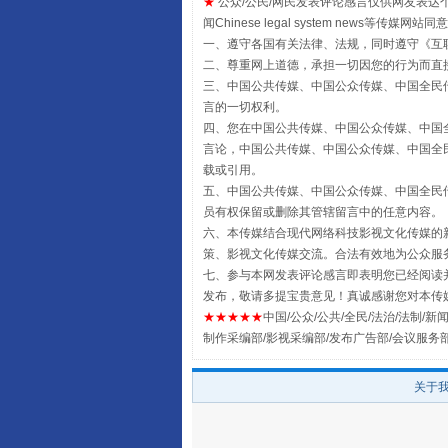
★
公众/公民/网民发表评论感言仅供网友表达个人看法
闻Chinese legal system new
一、遵守各国有关法律、法规，同时遵守《
互
二、尊重网上道德，承担一切因您的行为而直
三、中国公共传媒、中国公众传媒、中国全民传媒China 
言的一切权利。
四、您在中国公共传媒、中国公众传媒、中国全民传媒Chin
言论，中国公共传媒、中国公众传媒、中国全民传媒China
载或引用。
五、中国公共传媒、中国公众传媒、中国全民传媒China 
员有权保留或删除其管辖留言中的任意内容。
六、本传媒结合现代网络科技影视文化传媒的新
策、影视文化传媒交流。合法有效地为公众服
全民健身五年计划来了！等你上
七、参与本网发表评论感言即表明您已经阅读并
发布，敬请多提宝贵意见！真诚感谢您对本传
★★★★★
中国/公众/公共/全民/法治/法制/新闻
制作采编部/影视采编部/发布广告部/会议服务
关于