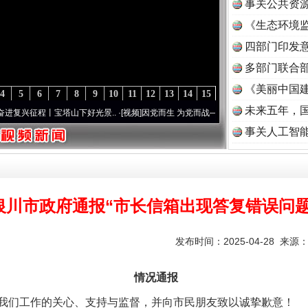
事关公共资
《生态环境监
读
四部门印发
多部门联合部
《美丽中国建
4
5
6
7
8
9
10
11
12
13
14
15
未来五年，
程丨宝塔山下好光景..
·[视频]
因党而生 为党而战——百年“纪”事⑧加强纪律..
·[视频]
牢
事关人工智
银川市政府通报“市长信箱出现答复错误问题
发布时间：2025-04-28 来源
情况通报
们工作的关心、支持与监督，并向市民朋友致以诚挚歉意！