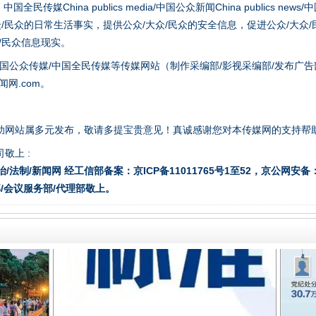
hina publics media/中国公众新闻China publics news/中国法制
众/民众的日常生活事实，提供公众/大众/民众的安全信息，促进公众/大众
众/民众信息现实。
国公众传媒/中国全民传媒等传媒网站（制作采编部/影视采编部/发布广告
题”
法徽映军营 权益有保障
网.com。
助网站属多元发布，敬请多提宝贵意见！真诚感谢您对本传媒网的支持帮
敬上 :
治/法制/新闻网 经工信部备案：京ICP备11011765号1至52，京公网安备：11
/会议服务部/代理部敬上。
一批国家标准开始实施