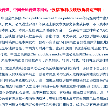
众传媒、中国全民传媒等网站上
投稿/报料/反映/投诉特别声明：
媒China publics media/China publics news等传媒网
众、民众、公民说法评论》等频道上的文章属原文转出或转载，不代表本
与本网无关。本网只是提供公众话语权平台，一定要在本国法律和公民权
述，反映投诉报料人捏造事实、弄虚作假、夸大事实、反映投诉报料人独
诉报料稿件已经本网发布，如有不实请在15日内书面告知理由并承担因此
全权法律责任，本网方可对外广告。党政机关部门/政法系统/社会团体/公
全民传媒China publics media/中国公众新闻China publics new
家版权。未经本网书面合同授权许可，严禁转载、转刊，转载、转刊将追诉法律
门/政法系统/社会团体/公众/公民反映投诉报料投稿时，必须留下自己
被投诉人的联系资料写全，以便本网及时与投诉人取得联系并核实投诉内
部门核实及调查被投诉人。注：如被反映投诉报料和投稿的全部或部份作
面文函加盖印章或个人加盖手印和身份证明快递北京制作采编部（地址：北
避免造成不必要的社会影响。经本网核实属实，有权先行撤除或暂时屏蔽。注
公民都有陈述权和知情权的权利，在收到告知函及本网短信或电话告知后1
人向本网投诉举报内容公开并转给相关部门和领导。如涉及到有关法律法