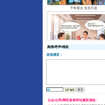
揭开“小金库”的免责幌子
舆情/呼声/维权
发表感言：
公众/公民/网民发表评论感言须知：
受贿1.44亿！段成刚被判无期