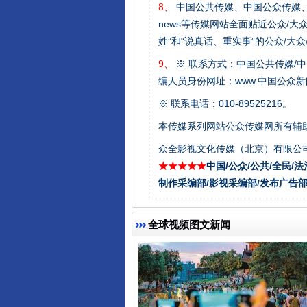
8、
中国公共传媒、中国公众传媒、中国全民传媒C
news等传媒网站全面贴近公众/大
姓”和“说真话、重实事”的公众/大
9、
※ 联系方式：中国公共传媒/中
东山县通报“牛蛙产品抗生素超标问
编人员身份网址：www.中国公众新闻
※ 联系电话：010-89525216。
本传媒系列网站公众传媒网所有辅
众全影视文化传媒（北京）有限公司
★★★★★
中国/公众/公共/全民/法
制作采编部/影视采编部/发布广告部
全球视频图文新闻
千年窑火 生生不息