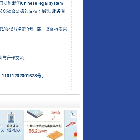
新闻Chinese legal system
/民众社会公德的交往；展现“服务百
部/会议服务部/代理部）监督核实采
让核能赋能千行百业
助与合作交流。
011202001678号。
从数据变化看反腐深化