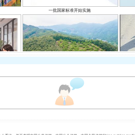
以产业富民促振兴
从幼儿园到大学，有这些资助