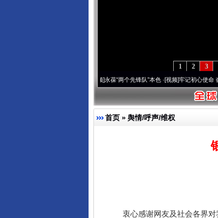
1
2
3
年 深刻改变雪域高原..
·[视频]
永葆“两个先锋队”本色
·[视频]
牢记初心使命 奋进复兴征
首页
»
舆情/呼声/维权
衷心感谢网友及社会各界对我