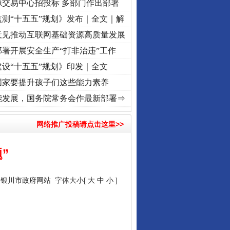
源交易中心招投标 多部门作出部署
测“十五五”规划》发布｜全文｜解
意见推动互联网基础资源高质量发展
署开展安全生产“打非治违”工作
设“十五五”规划》印发｜全文
国家要提升孩子们这些能力素养
记初心使命 奋进复兴征程丨“转折之城”激荡..
·[视频]
牢记初心使命 奋进复兴征程丨红船起
能发展，国务院常务会作最新部署⇒
网络推广投稿请点击这里>>
”
：
银川市政府网站
字体大小[
大
中
小
]