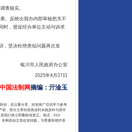
行调查核实。
结果。反映出我办内部审核把关不
同时，督促经办单位主动与诉求
训，坚决杜绝类似问题再次发
银川市人民政府办公室
2025年4月27日
中国法制网
摘编
：
亓淦玉
重原创，也注重分享。转发推广仅供学习参考
产权，部分文章转发推送时未能及时与原作
联系我们将立即删除或更正。电话：010-
2 1号。本网原创文章欢迎转载，为尊重和维护原