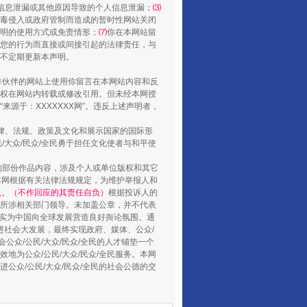
山西：不断增强治理腐败综合效能
信息泄漏或其他原因导致的个人信息泄漏；
⑶
毒侵入或政府管制而造成的暂时性网站关闭
明的使用方式或免责情形；
⑺
你在本网站留
您的行为而直接或间接引起的法律责任，与
将不定期更新本声明。
合作伙伴的网站上使用你留言在本网站内容和反
权在网站内转载或修改引用。但未经本网授
源于：XXXXXXX网”。违反上述声明者，
法律、法规、政策及文化和展示国家的国际形
大众/民众/全民勇于担任文化使者与和平使
的部份作品内容，涉及个人或单位版权和其它
本网根据有关法律法规规定，为维护举报人和
养老服务师职业资格制度暂行规定
认。（不作回应的其责任自负）
根据投诉人的
至所涉相关部门领导。未加盖公章，并不代表
督，实为中国向全球发展营造良好舆论氛围。通
促进社会大发展，最终实现政府、媒体、公众/
公众/公民/大众/民众/全民的人才铺垫一个
地为公众/公民/大众/民众/全民服务。本网
进公众/公民/大众/民众/全民的社会公德的交