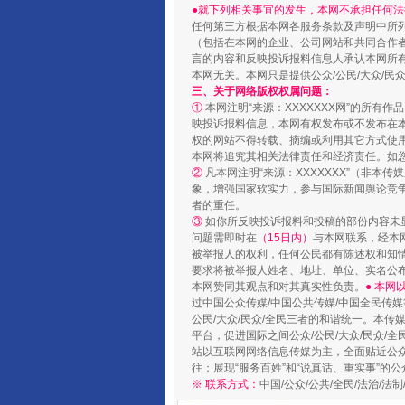
国家大学科技园优化重塑工作
●就下列相关事宜的发生，本网不承担任何法
任何第三方根据本网各服务条款及声明中所
（包括在本网的企业、公司网站和共同合作
言的内容和反映投诉报料信息人承认本网所
本网无关。本网只是提供公众/公民/大众/
三、关于网络版权权属问题：
①
本网注明“来源：XXXXXXX网”的所有
映投诉报料信息，本网有权发布或不发布在
权的网站不得转载、摘编或利用其它方式使用
本网将追究其相关法律责任和经济责任。如
②
凡本网注明“来源：XXXXXXX”（非
象，增强国家软实力，参与国际新闻舆论竞争
者的重任。
③
如你所反映投诉报料和投稿的部份内容未
问题需即时在
（15日内）
与本网联系，经本
扯下公款旅游的“隐身衣”
被举报人的权利，任何公民都有陈述权和知
要求将被举报人姓名、地址、单位、实名公布
本网赞同其观点和对其真实性负责。
● 本
过中国公众传媒/中国公共传媒/中国全民传媒
公民/大众/民众/全民三者的和谐统一。本传
平台，促进国际之间公众/公民/大众/民众/
站以互联网网络信息传媒为主，全面贴近公众/
往；展现“服务百姓”和“说真话、重实事”的公
※ 联系方式：
中国/公众/公共/全民/法治/