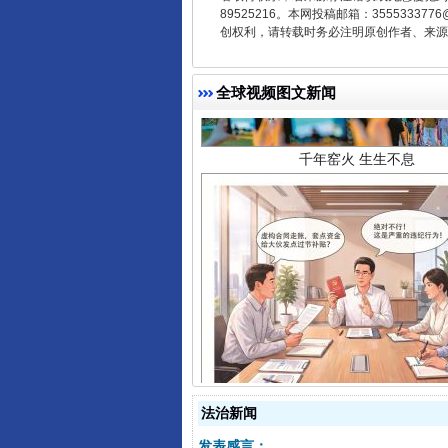
89525216。本网投稿邮箱：355533
千年窑火 生生不息
创权利，请转载时务必注明原创作者、来源：
全球视频图文新闻
揭开“小金库”的免责幌子
法治新闻
发表感言：