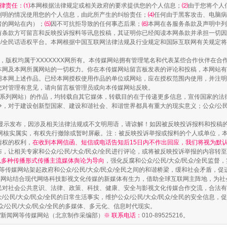
镜头丨大暑三秋近
律责任：⑴
本网根据法律规定或相关政府的要求提供您的个人信息；
⑵
由于您将个人
列明的情况使用您的个人信息，由此所产生的纠纷责任；
⑷
任何由于黑客攻击、电脑病
者的网站在内）；
⑸
因不可抗拒导致的任何事态后果；
⑹
本网在各服务条款及声明中列
有条款方可留言和反映投诉报料等讯息投稿，其证明你已经阅读本网条款并承担一切因
民众/全民话语权平台。本网根据中国互联网法律法规及行业规定和国际互联网有关规定
作品，版权均属于XXXXXXX网所有。本传媒网站拥有管理笔名和代表某些合作伙伴在
本网及本网所属网站的一切权力。你在本传媒网站留言板发表的评论和投稿，本网站有
本网上述作品。已经本网授权使用作品的单位或网站，应在授权范围内使用，并注明“来
您对管理有意见，请向留言板管理员或向本传媒网站反映。
本传媒系列网站）的作品，均转载自其它媒体，转载目的在于传递更多信息，宣传国家的
，对于建设创新型国家、建设和谐社会、和谐世界都具有重大的现实意义；公众/公民/
显示发布，因涉及相关法律法规或不文明用语，请谅解！如因被反映投诉报料和投稿
网核实属实，有权先行撤除或暂时屏蔽。注：被反映投诉举报或报料的个人或单位，
如何以同查同治破解风腐交织难题
情权的权利，
在收到本网信函、短信或电话告知后15日内不作出回应，我们将视为默
，让相关专家和公众/公民/大众/民众/全民进行评论，或将被反映投诉举报的内容转
网以多种传播形式传播主流媒体舆论为导向
，强化反腐和公众/公民/大众/民众/全民监
等传媒网站架起政府和公众/公民/大众/民众/全民之间的和谐桥梁，缓和社会矛盾，
媒网站结合现代网络科技影视文化传媒的新媒体有生力，借助全球互联网主阵地，为社会
全民对社会公共意识、法律、政策、科技、健康、安全与影视文化传媒合作交流，合法有效
公民/大众/民众/全民的日常生活事实，维护公众/公民/大众/民众/全民的安全信息，促
众/公民/大众/民众/全民的多媒体、多元化、信息时代现实。
法制/新闻网等传媒网站（北京制作采编部）
※ 联系电话：
010-89525216。