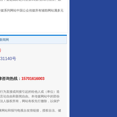
本传媒系列网站中国公众传媒所有辅助网站属多元
。
/新闻网
号
走走走！国家喊你健身啦
1140号
法律咨询热线：
15701616003
行为直接或间接引起的给他人或（单位）造
言论自由和新闻自由。本传媒网站中的部份
法人版权所有，网站有权先行撤除，以保护
健康网站和报刊电视台友情链接，授权合法、健