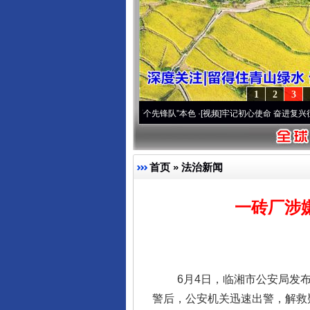
1
2
3
雪域高原..
·[视频]
永葆“两个先锋队”本色
·[视频]
牢记初心使命 奋进复兴征程丨宝塔山下
首页
»
法治新闻
一砖厂涉
6月4日，临湘市公安局发布
警后，公安机关迅速出警，解救