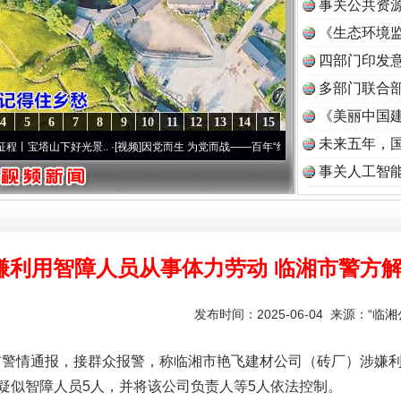
事关公共资
《生态环境监
读
四部门印发
多部门联合部
《美丽中国建
4
5
6
7
8
9
10
11
12
13
14
15
未来五年，
好光景..
·[视频]
因党而生 为党而战——百年“纪”事⑧加强纪律..
·[视频]
牢记初心使命 
事关人工智
嫌利用智障人员从事体力劳动 临湘市警方解
发布时间：2025-06-04 来源：
“临
警情通报，接群众报警，称临湘市艳飞建材公司（砖厂）涉嫌利
疑似智障人员5人，并将该公司负责人等5人依法控制。