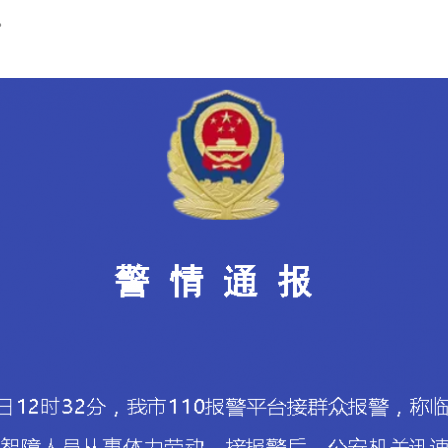
。
实
一纸欠条伤亲情 巡回调解促和解..