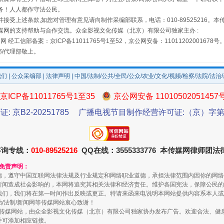
务！人人都作守法公民。
接受上述条款,如您对管理有意见请向制作采编部联系，电话：010-89525216。
媒网的支持帮助与合作交流。众全影视文化传媒（北京）有限公司独家主办 :
网 经工信部备案：京ICP备11011765号1至52，京公网安备：11011202001678号
部/代理部敬上。
我们
|
公众采编部
|
法律声明
| 中国/法制/公共/全民/公众/农业/文化/视频/检察/法院/法治
京ICP备11011765号1至35
京公网安备 11010502051457
规模最大的光氢储一体化项目
证: 京B2-20251785
广播电视节目制作经营许可证:（京）字第3
咨询专线：
010-89525216
QQ在线：3555333776 本传媒网律师团
和免责声明：
德，遵守中国互联网法律法规及行业规定和网络职业道德，承担法律范围内因你的网络
新闻造成社会影响的，本网将追究其相关法律和经济责任。维护各国宪法，保障公民的
我们，我们将在第一时间作出反映或更正。特请来函来电说明本网站提供内容系本人或
治/法制/新闻网等传媒网站衷心致谢！
新闻网等传媒网站，由众全影视文化传媒（北京）有限公司独家协办发布广告。欢迎合法、
并可添加相应链接。