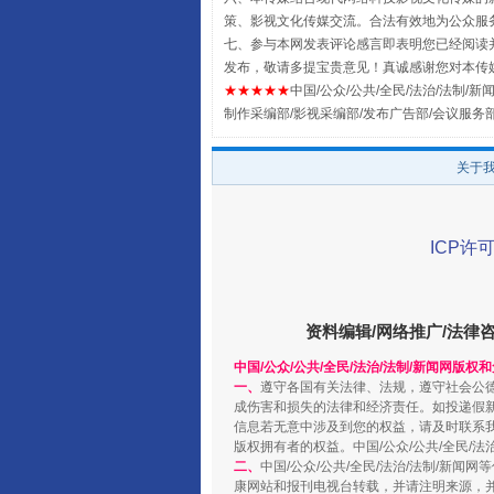
策、影视文化传媒交流。合法有效地为公众服
七、参与本网发表评论感言即表明您已经阅读并
发布，敬请多提宝贵意见！真诚感谢您对本传
★★★★★
中国/公众/公共/全民/法治/法制/新闻
制作采编部/影视采编部/发布广告部/会议服务
关于
阿坝州三大球赛在茂县开幕
ICP许可
资料编辑/网络推广/法律
中国/公众/公共/全民/法治/法制/新闻网版权
一、
遵守各国有关法律、法规，遵守社会公
成伤害和损失的法律和经济责任。如投递假
信息若无意中涉及到您的权益，请及时联系
版权拥有者的权益。中国/公众/公共/全民/法
二、
中国/公众/公共/全民/法治/法制/
康网站和报刊电视台转载，并请注明来源，