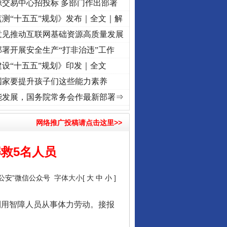
源交易中心招投标 多部门作出部署
测“十五五”规划》发布｜全文｜解
意见推动互联网基础资源高质量发展
署开展安全生产“打非治违”工作
设“十五五”规划》印发｜全文
国家要提升孩子们这些能力素养
奋进复兴征程丨“转折之城”激荡..
·[视频]
牢记初心使命 奋进复兴征程丨红船起航处 潮起.
能发展，国务院常务会作最新部署⇒
网络推广投稿请点击这里>>
救5名人员
湘公安”微信公众号
字体大小[
大
中
小
]
用智障人员从事体力劳动。接报