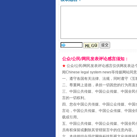
受贿1.44亿！段成刚被判无期
公众/公民/网民发表评论感言须知：
★
公众/公民/网民发表评论感言仅供网友表达个人看法
闻Chinese legal system new
一、遵守各国有关法律、法规，同时遵守《
互
二、尊重网上道德，承担一切因您的行为而直
三、中国公共传媒、中国公众传媒、中国全民传媒China 
言的一切权利。
四、您在中国公共传媒、中国公众传媒、中国全民传媒Chin
言论，中国公共传媒、中国公众传媒、中国全民传媒China
全民健身五年计划来了！等你上
载或引用。
五、中国公共传媒、中国公众传媒、中国全民传媒China 
员有权保留或删除其管辖留言中的任意内容。
六、本传媒结合现代网络科技影视文化传媒的新