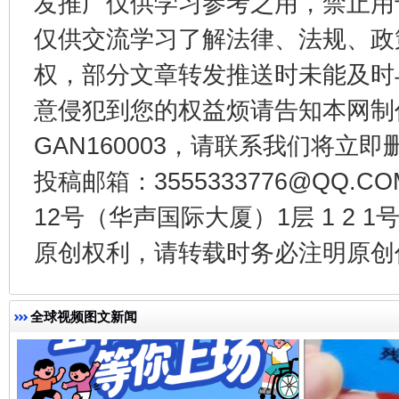
发推广仅供学习参考之用，禁止用
仅供交流学习了解法律、法规、政
权，部分文章转发推送时未能及时
受贿1.44亿！段成刚被判无期
从幼儿
意侵犯到您的权益烦请告知本网制作采编
GAN160003，请联系我们将立即删
投稿邮箱：3555333776@QQ
12号（华声国际大厦）1层 1 2
原创权利，请转载时务必注明原创作
全球视频图文新闻
全民健身五年计划来了！等你上场