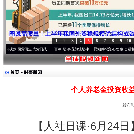
1
2
3
4
5
6
7
8
9
10
因党而生 为党而战——百年“纪”事⑧加强纪律..
·[视频]
牢记初心使命 奋进复兴征程丨“转
首页
»
时事新闻
个人养老金投资收益
发布时
【人社日课·6月24日