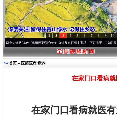
1
2
3
4
5
6
7
8
9
10
锋队”本色
·[视频]
牢记初心使命 奋进复兴征程丨宝塔山下好光景..
·[视频]
因党而生 为党
首页
»
医药医疗/康养
在家门口看病就
在家门口看病就医有新