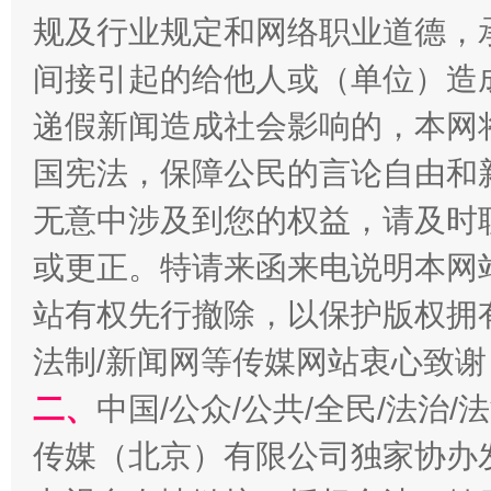
规及行业规定和网络职业道德，
间接引起的给他人或（单位）造
东山县通报“牛蛙产品抗生素超标问题”
法
递假新闻造成社会影响的，本网
国宪法，保障公民的言论自由和
无意中涉及到您的权益，请及时
或更正。特请来函来电说明本网
站有权先行撤除，以保护版权拥有者
法制/新闻网等传媒网站衷心致谢
千年窑火 生生不息
一
二、
中国/公众/公共/全民/法治
传媒（北京）有限公司独家协办