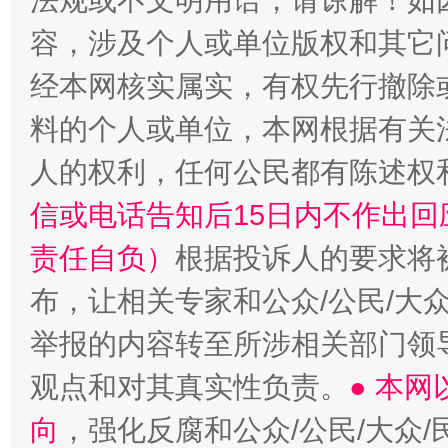
法规或不文明用语，请谅解！如
容，涉及个人或单位版权和其它
经本网核实属实，有权先行撤除
料的个人或单位，本网根据有关
扯下公款旅游的“隐身衣”
如何以同
人的权利，任何公民都有陈述权
信或电话告知后15日内不作出
责任自负）
根据投诉人的要求将
布，让相关专家和公众/公民/大
举报的内容转至所涉相关部门领
观点和对其真实性负责。
● 本
向
，强化反腐和公众/公民/大众