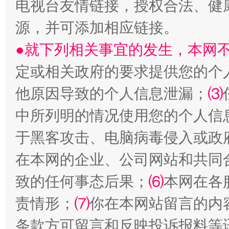
电视台友情链接，授权合法、健
源，并可添加相应链接。
●就下列相关事宜的发生，本网
定或相关政府的要求提供您的个
他原因导致的个人信息泄漏；
⑶
揭开“小金库”的免责幌子
中所列明的情况使用您的个人信
于黑客攻击、电脑病毒侵入或政
在本网的企业、公司网站和共同
致的任何事态后果；
⑹
本网在各
责情形；
⑺
你在本网站留言的内
条款方可留言和反映投诉报料等
受贿1.44亿！段成刚被判无期
从幼儿