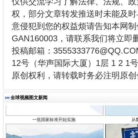
仅供交流学习了解法律、法规、政
法徽映军营 权益有保障
让
权，部分文章转发推送时未能及时
意侵犯到您的权益烦请告知本网制作采编
GAN160003，请联系我们将立即删
投稿邮箱：3555333776@QQ
12号（华声国际大厦）1层 1 2
原创权利，请转载时务必注明原创作
一批国家标准开始实施
从
全球视频图文新闻