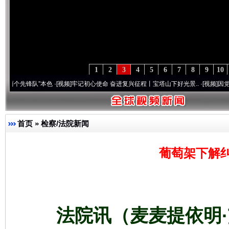
1
2
3
4
5
6
7
8
9
10
队”本色
·[视频]
牢记初心使命 奋进复兴征程丨宝塔山下好光景..
·[视频]
因党而生 为党而
首页
»
检察/法院新闻
葡萄架下解
法院讯（麦麦提依明