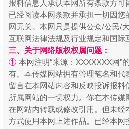
报料信息人承认本网所有条款方可
已经阅读本网条款并承担一切因您
网无关。本网只是提供公众/公民/
互联网法律法规及行业规定和国际
事关残疾人未来5年
让
三、关于网络版权权属问题：
①
本网注明“来源：XXXXXXX网”
有。本传媒网站拥有管理笔名和代
留言在本网站内容和反映投诉报料
所属网站的一切权力。你在本传媒
在网站内转载或修改引用。但未经
规模最大的光氢储一体化项目
走走
方式使用本网上述作品。已经本网