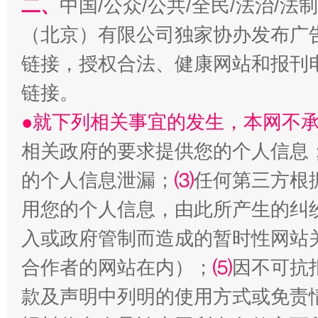
二、
中国/公众/公共/全民/法治/
（北京）有限公司独家协办发布广
以产业富民促振兴
酒驾
链接，授权合法、健康网站和报刊
链接。
●就下列相关事宜的发生，本网不
相关政府的要求提供您的个人信息
的个人信息泄漏；
⑶
任何第三方根
用您的个人信息，由此所产生的纠
从幼儿园到大学，有这些资助
“
入或政府管制而造成的暂时性网站
合作者的网站在内）；
⑸
因不可抗
款及声明中列明的使用方式或免责