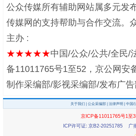
公众传媒所有辅助网站属多元发
传媒网的支持帮助与合作交流。
主办 :
完善运行机制助力责任有效落实
行
★★★★★
中国/公众/公共/全民/
备11011765号1至52，京公网安备：
制作采编部/影视采编部/发布广告
关于我们
|
公众采编部
|
法律声明
| 中国
京ICP备11011765号1至3
法徽映军营 权益有保障
让
ICP许可证: 京B2-20251785
广