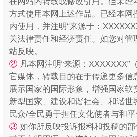
在网站内转载或修改引用。但未经
方式使用本网上述作品。已经本网
内使用，并注明“来源于：XXXXX
规模最大的光氢储一体化项目
走走
关法律责任和经济责任。如您对管
站反映。
②
凡本网注明“来源：XXXXXX
它媒体，转载目的在于传递更多信
展示国家的国际形象，增强国家软
新型国家、建设和谐社会、和谐世界
民众/全民勇于担任文化使者与和
镜头丨大暑三秋近
山西：不
③
如你所反映投诉报料和投稿的部