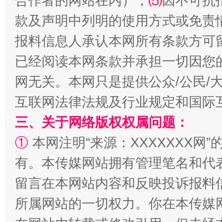
合作者的网站在内）；
⑸
因不可抗
款及声明中列明的使用方式或免责
从幼儿园到大学，有这些资助
“
报料信息人承认本网所有条款方可
已经阅读本网条款并承担一切因您
网无关。本网只是提供公众/公民/
互联网法律法规及行业规定和国际
三、关于网络版权权属问题：
①
本网注明“来源：XXXXXXX网”
事关残疾人未来5年
让
有。本传媒网站拥有管理笔名和代
留言在本网站内容和反映投诉报料
所属网站的一切权力。你在本传媒