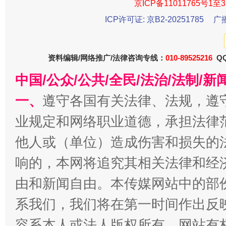
京ICP备11011765号1至3
ICP许可证: 京B2-20251785
广
资料编辑/网络推广/法律咨询专线：
010-89525216
QQ
法徽映军营 权益有保障
让
中国/公众/公共/全民/法治/法制/
一、
遵守各国有关法律、法规，遵
业规定和网络职业道德，承担法律
他人或（单位）造成伤害和损失的
响的，本网将追究其相关法律和经
由和新闻自由。本传媒网站中的部
系我们，我们将在第一时间作出反
一批国家标准开始实施
从
容系本人或法人版权所有，网站有