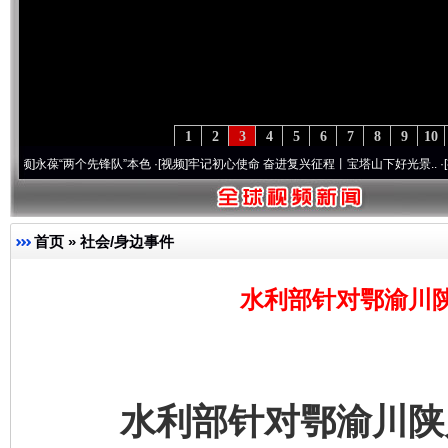
1
2
3
4
5
6
7
8
9
10
“两个先锋队”本色
·[视频]
牢记初心使命 奋进复兴征程丨宝塔山下好光景..
·[视频]
因党而
首页
»
社会/身边事件
水利部针对鄂渝川
水利部针对鄂渝川陕启