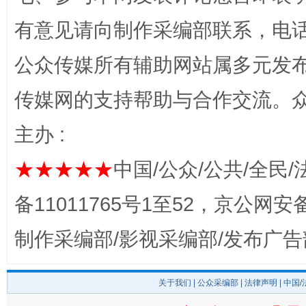
有意见请向制作采编部联系，电话：0
一颗心始终滚烫
还
公众传媒所有辅助网站属多元发
传媒网的支持帮助与合作交流。
主办 :
★★★★★
中国/公众/公共/全民/
备11011765号1至52，京公网安备：
完善运行机制助力责任有效落实
行
制作采编部/影视采编部/发布广告
关于我们
|
公众采编部
|
法律声明
| 中国