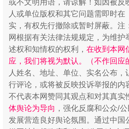
或不文明用语，请谅解！如因被反
人或单位版权和其它问题需即时在
实，有权先行撤除或暂时屏蔽。注
网根据有关法律法规规定，为维护
述权和知情权的权利，
在收到本网
如何以同查同治破解风腐交织难题
养老服务
应，我们将视为默认。（不作回应
人姓名、地址、单位、实名公布，让
行评论，或将被反映投诉举报的内
不代表本网赞同其观点和对其真实
体舆论为导向
，强化反腐和公众/公
发展营造良好舆论氛围。通过中国公