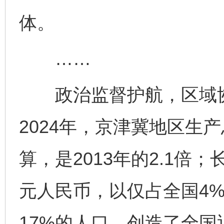
体。
……
东山县通报“牛蛙产品抗生素超标问题”
法
政治监督护航，区域协
2024年，京津冀地区生产
算，是2013年的2.1倍
元人民币，以仅占全国4
千年窑火 生生不息
一
17%的人口，创造了全