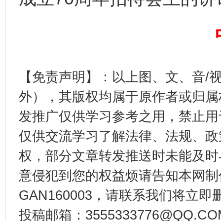
东山县通报“牛蛙产品抗生素超标问题”
法
【免责声明】：以上图、文、音/
外），其版权均属于原作者或归属
发推广仅供学习参考之用，禁止用
仅供交流学习了解法律、法规、政
权，部分文章转发推送时未能及时
意侵犯到您的权益烦请告知本网制作采编
千年窑火 生生不息
一
GAN160003，请联系我们将立即删
投稿邮箱：3555333776@QQ