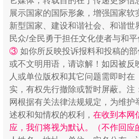
它媒体，转载目的在于传递更多信
展示国家的国际形象，增强国家软
新型国家、建设和谐社会、和谐世界
民众/全民勇于担任文化使者与和
扯下公款旅游的“隐身衣”
如何以同
③
如你所反映投诉报料和投稿的部
或不文明用语，请谅解！如因被反
人或单位版权和其它问题需即时在
实，有权先行撤除或暂时屏蔽。注
网根据有关法律法规规定，为维护
述权和知情权的权利，
在收到本网
“蜀中异人”王建安的艺术幻境
应，我们将视为默认。（不作回应