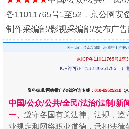
备11011765号1至52，京公网安备：
东山县通报“牛蛙产品抗生素超标问题”
法
制作采编部/影视采编部/发布广告
关于我们
|
公众采编部
|
法律声明
| 中国
京ICP备11011765号1至3
ICP许可证: 京B2-20251785
广
资料编辑/网络推广/法律咨询专线：
010-89525216
QQ
千年窑火 生生不息
一
中国/公众/公共/全民/法治/法制/
一、
遵守各国有关法律、法规，遵
业规定和网络职业道德，承担法律