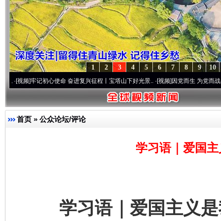
1
2
3
4
5
6
7
8
9
10
牢记初心使命 奋进复兴征程丨宝塔山下好光景..
·[视频]
因党而生 为党而战——百年“纪
首页
»
公众论坛/评论
学习语｜爱国主
学习语｜爱国主义是我