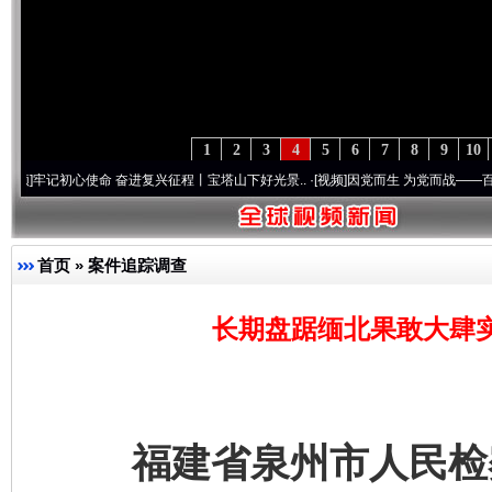
1
2
3
4
5
6
7
8
9
10
记初心使命 奋进复兴征程丨宝塔山下好光景..
·[视频]
因党而生 为党而战——百年“纪”事
首页
»
案件追踪调查
长期盘踞缅北果敢大肆实
福建省泉州市人民检察