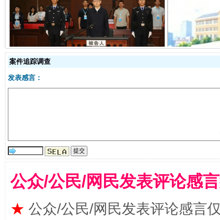
受贿1.44亿！段成刚被判无期
从幼儿
案件追踪调查
发表感言：
全民健身五年计划来了！等你上场
公众/公民/网民发表评论感
★
公众/公民/网民发表评论感言