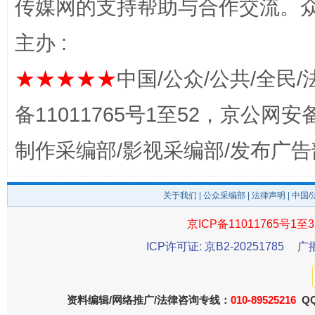
传媒网的支持帮助与合作交流。
主办 :
★★★★★
中国/公众/公共/全民/
备11011765号1至52，京公网安备：
东山县通报“牛蛙产品抗生素超标问题”
法
制作采编部/影视采编部/发布广告
关于我们
|
公众采编部
|
法律声明
| 中国
京ICP备11011765号1至3
ICP许可证: 京B2-20251785
广
千年窑火 生生不息
一
资料编辑/网络推广/法律咨询专线：
010-89525216
QQ