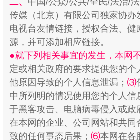
二、
中国/公众/公共/全民/法治
传媒（北京）有限公司独家协办
受贿1.44亿！段成刚被判无期
从幼儿
电视台友情链接，授权合法、健
源，并可添加相应链接。
●就下列相关事宜的发生，本网
定或相关政府的要求提供您的个
他原因导致的个人信息泄漏；
⑶
中所列明的情况使用您的个人信
全民健身五年计划来了！等你上场
于黑客攻击、电脑病毒侵入或政
在本网的企业、公司网站和共同
致的任何事态后果；
⑹
本网在各