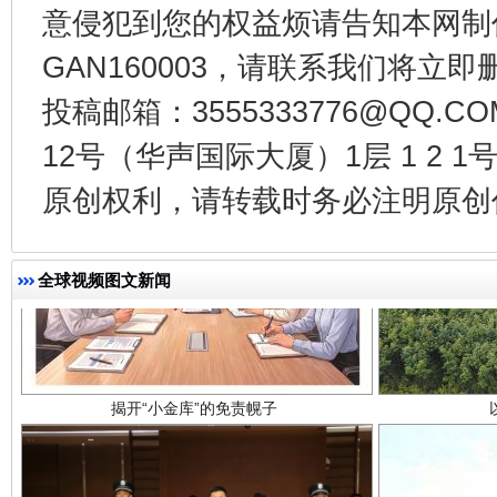
千年窑火 生生不息
一
意侵犯到您的权益烦请告知本网制作采编
GAN160003，请联系我们将立即删
投稿邮箱：3555333776@QQ
12号（华声国际大厦）1层 1 2
原创权利，请转载时务必注明原创作
全球视频图文新闻
揭开“小金库”的免责幌子