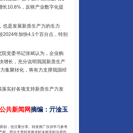
行业协会接连发公告
长10.6%，反映产业数字化提
”，也是发展新质生产力的生力
024年加快4.1个百分点，特别
究院党委书记张斌认为，企业购
快增长，充分说明我国新质生产
产力集聚转化，将有力支撑我国经
让核能赋能千行百业
续落实好各项支持新质生产力发
公共新闻网
摘编
：
亓淦玉
重原创，也注重分享。转发推广仅供学习参考
产权，部分文章转发推送时未能及时与原作