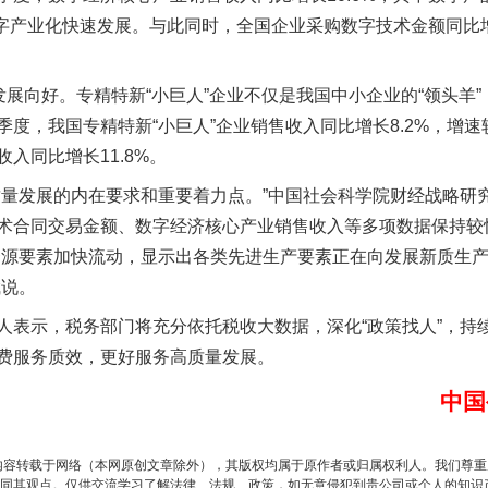
实
一纸欠条伤亲情 巡回调解促和解..
映数字产业化快速发展。与此同时，全国企业采购数字技术金额同比增
展向好。专精特新“小巨人”企业不仅是我国中小企业的“领头羊
度，我国专精特新“小巨人”企业销售收入同比增长8.2%，增速较2
入同比增长11.8%。
发展的内在要求和重要着力点。”中国社会科学院财经战略研
术合同交易金额、数字经济核心产业销售收入等多项数据保持较
资源要素加快流动，显示出各类先进生产要素正在向发展新质生
斌说。
题”
法徽映军营 权益有保障
示，税务部门将充分依托税收大数据，深化“政策找人”，持
费服务质效，更好服务高质量发展。
中国
内容转载于网络（本网原创文章除外），其版权均属于原作者或归属权利人。我们尊
同其观点。仅供交流学习了解法律、法规、政策，如无意侵犯到贵公司或个人的知识