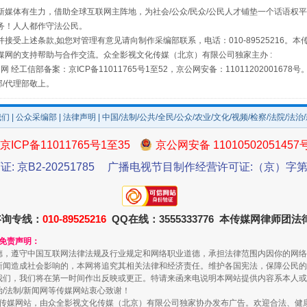
媒体有生力，借助全球互联网主阵地，为社会/公众/民众/公民人才铺垫一个话语权平
务！人人都作守法公民。
接受上述条款,如您对管理有意见请向制作采编部联系，电话：010-89525216。
媒网的支持帮助与合作交流。众全影视文化传媒（北京）有限公司独家主办 :
网 经工信部备案：京ICP备11011765号1至52，京公网安备：11011202001678号
部/代理部敬上。
我们
|
公众采编部
|
法律声明
| 中国/法制/公共/全民/公众/农业/文化/视频/检察/法院/法治
京ICP备11011765号1至35
京公网安备 11010502051457
证: 京B2-20251785
广播电视节目制作经营许可证:（京）字第3
规模最大的光氢储一体化项目
咨询专线：
010-89525216
QQ在线：3555333776 本传媒网律师团
和免责声明：
德，遵守中国互联网法律法规及行业规定和网络职业道德，承担法律范围内因你的网络
新闻造成社会影响的，本网将追究其相关法律和经济责任。维护各国宪法，保障公民的
我们，我们将在第一时间作出反映或更正。特请来函来电说明本网站提供内容系本人或
治/法制/新闻网等传媒网站衷心致谢！
新闻网等传媒网站，由众全影视文化传媒（北京）有限公司独家协办发布广告。欢迎合法、