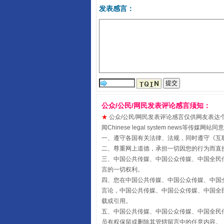
发表感言：
受贿1.44亿！段成刚被判无期
公众/公民/网民发表评论感言须知：
★
公众/公民/网民发表评论感言仅供网友表达个人看法
闻Chinese legal system new
一、遵守各国有关法律、法规，同时遵守《
互
二、尊重网上道德，承担一切因您的行为而直
三、中国公共传媒、中国公众传媒、中国全民传媒China 
言的一切权利。
四、您在中国公共传媒、中国公众传媒、中国全民传媒Chin
言论，中国公共传媒、中国公众传媒、中国全民传媒China
载或引用。
五、中国公共传媒、中国公众传媒、中国全民传媒China 
全民健身五年计划来了！等你上
员有权保留或删除其管辖留言中的任意内容。