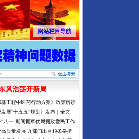
网站栏目导航
东风浩荡开新局
强基工程中医药行动方案》政策解读
发展“十五五”规划》发布｜全文
"八一"期间拥军优属拥政爱民工作
高质量发展 九部门出台19条举措