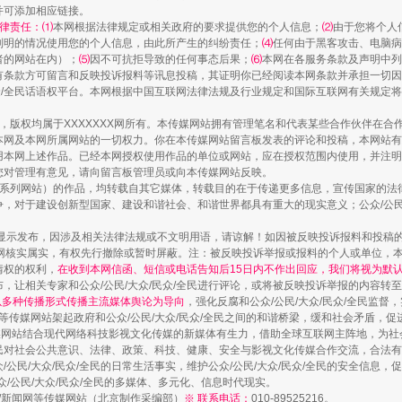
并可添加相应链接。
律责任：⑴
本网根据法律规定或相关政府的要求提供您的个人信息；
⑵
由于您将个人
列明的情况使用您的个人信息，由此所产生的纠纷责任；
⑷
任何由于黑客攻击、电脑病
镜头丨大暑三秋近
者的网站在内）；
⑸
因不可抗拒导致的任何事态后果；
⑹
本网在各服务条款及声明中列
有条款方可留言和反映投诉报料等讯息投稿，其证明你已经阅读本网条款并承担一切因
民众/全民话语权平台。本网根据中国互联网法律法规及行业规定和国际互联网有关规定
作品，版权均属于XXXXXXX网所有。本传媒网站拥有管理笔名和代表某些合作伙伴在
本网及本网所属网站的一切权力。你在本传媒网站留言板发表的评论和投稿，本网站有
本网上述作品。已经本网授权使用作品的单位或网站，应在授权范围内使用，并注明“来
您对管理有意见，请向留言板管理员或向本传媒网站反映。
本传媒系列网站）的作品，均转载自其它媒体，转载目的在于传递更多信息，宣传国家的
，对于建设创新型国家、建设和谐社会、和谐世界都具有重大的现实意义；公众/公民/
显示发布，因涉及相关法律法规或不文明用语，请谅解！如因被反映投诉报料和投稿
网核实属实，有权先行撤除或暂时屏蔽。注：被反映投诉举报或报料的个人或单位，
情权的权利，
在收到本网信函、短信或电话告知后15日内不作出回应，我们将视为默
，让相关专家和公众/公民/大众/民众/全民进行评论，或将被反映投诉举报的内容转
如何以同查同治破解风腐交织难题
网以多种传播形式传播主流媒体舆论为导向
，强化反腐和公众/公民/大众/民众/全民监
等传媒网站架起政府和公众/公民/大众/民众/全民之间的和谐桥梁，缓和社会矛盾，
媒网站结合现代网络科技影视文化传媒的新媒体有生力，借助全球互联网主阵地，为社会
全民对社会公共意识、法律、政策、科技、健康、安全与影视文化传媒合作交流，合法有效
公民/大众/民众/全民的日常生活事实，维护公众/公民/大众/民众/全民的安全信息，促
众/公民/大众/民众/全民的多媒体、多元化、信息时代现实。
法制/新闻网等传媒网站（北京制作采编部）
※ 联系电话：
010-89525216。