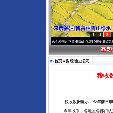
1
2
3
刻改变雪域高原..
·[视频]
永葆“两个先锋队”本色
·[视频]
牢记初心使命 奋进复兴征程丨宝
首页
»
财经/企业公司
税收
税收数据显示：今年前三季度
今年以来，各地区各部门认真