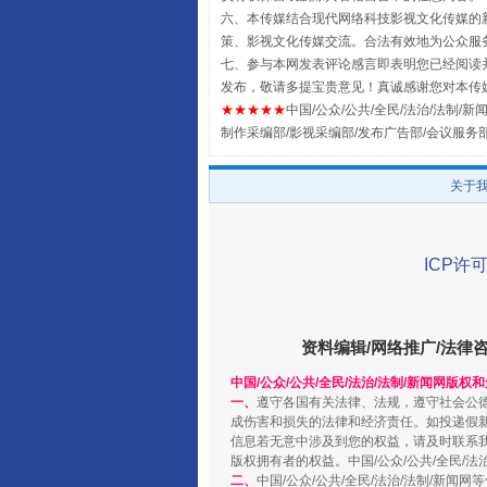
六、本传媒结合现代网络科技影视文化传媒的新
策、影视文化传媒交流。合法有效地为公众服
七、参与本网发表评论感言即表明您已经阅读并
发布，敬请多提宝贵意见！真诚感谢您对本传
★★★★★
中国/公众/公共/全民/法治/法制/新闻
制作采编部/影视采编部/发布广告部/会议服务
关于
ICP许可
阿坝州三大球赛在茂县开幕
资料编辑/网络推广/法律
中国/公众/公共/全民/法治/法制/新闻网版权
一、
遵守各国有关法律、法规，遵守社会公
成伤害和损失的法律和经济责任。如投递假
信息若无意中涉及到您的权益，请及时联系
版权拥有者的权益。中国/公众/公共/全民/法
二、
中国/公众/公共/全民/法治/法制/