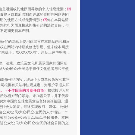
信息泄漏或其他原因导致的个人信息泄漏；
⑶
毒侵入或政府管制而造成的暂时性网站关闭
山西：不断增强治理腐败综合效能
明的使用方式或免责情形；
⑺
你在本网站留
您的行为而直接或间接引起的法律责任，与
将不定期更新本声明。
合作伙伴的网站上使用你留言在本网站内容和反
权在网站内转载或修改引用。但未经本网授
源于：XXXXXXX网”。违反上述声明者，
法律、法规、政策及文化和展示国家的国际形
大众/民众/全民勇于担任文化使者与和平使
的部份作品内容，涉及个人或单位版权和其它
本网根据有关法律法规规定，为维护举报人和
认。（不作回应的其责任自负）
根据投诉人的
至所涉相关部门领导。未加盖公章，并不代表
养老服务师职业资格制度暂行规定
督，实为中国向全球发展营造良好舆论氛围。通
促进社会大发展，最终实现政府、媒体、公众/
公众/公民/大众/民众/全民的人才铺垫一个
地为公众/公民/大众/民众/全民服务。本网
进公众/公民/大众/民众/全民的社会公德的交