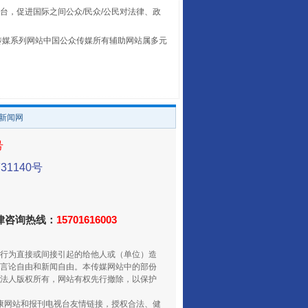
台，促进国际之间公众/民众/公民对法律、政
本传媒系列网站中国公众传媒所有辅助网站属多元
。
/新闻网
号
1140号
走走走！国家喊你健身啦
法律咨询热线：
15701616003
行为直接或间接引起的给他人或（单位）造
言论自由和新闻自由。本传媒网站中的部份
法人版权所有，网站有权先行撤除，以保护
健康网站和报刊电视台友情链接，授权合法、健