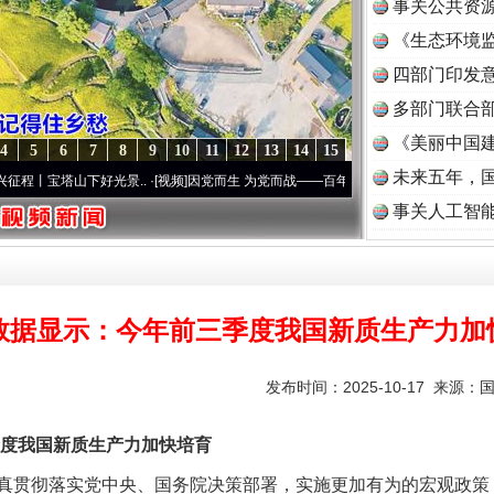
事关公共资
《生态环境监
读
四部门印发
多部门联合部
《美丽中国建
4
5
6
7
8
9
10
11
12
13
14
15
未来五年，
塔山下好光景..
·[视频]
因党而生 为党而战——百年“纪”事⑧加强纪律..
·[视频]
牢记初心
事关人工智
数据显示：今年前三季度我国新质生产力加
发布时间：2025-10-17 来源：
我国新质生产力加快培育
贯彻落实党中央、国务院决策部署，实施更加有为的宏观政策