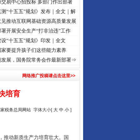
源交易中心招投标 多部门作出部署
测“十五五”规划》发布｜全文｜解
意见推动互联网基础资源高质量发展
署开展安全生产“打非治违”工作
设“十五五”规划》印发｜全文
国家要提升孩子们这些能力素养
使命 奋进复兴征程丨“转折之城”激荡..
·[视频]
牢记初心使命 奋进复兴征程丨红船起航处 
能发展，国务院常务会作最新部署⇒
网络推广投稿请点击这里>>
快培育
国家税务总局网站
字体大小[
大
中
小
]
，推动新质生产力培育壮大。国