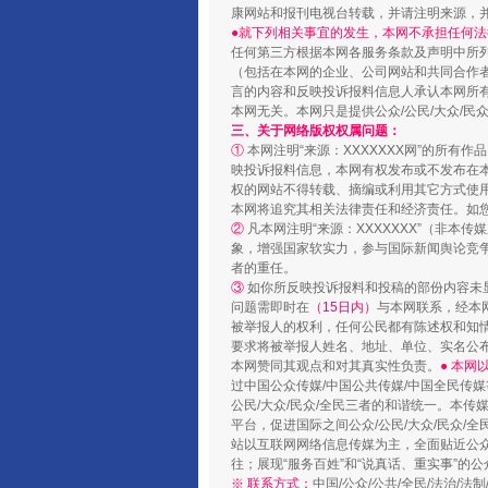
康网站和报刊电视台转载，并请注明来源，
●就下列相关事宜的发生，本网不承担任何法
任何第三方根据本网各服务条款及声明中所
国家大学科技园优化重塑工作
（包括在本网的企业、公司网站和共同合作
言的内容和反映投诉报料信息人承认本网所
本网无关。本网只是提供公众/公民/大众/
三、关于网络版权权属问题：
①
本网注明“来源：XXXXXXX网”的所有
映投诉报料信息，本网有权发布或不发布在
权的网站不得转载、摘编或利用其它方式使用
本网将追究其相关法律责任和经济责任。如
②
凡本网注明“来源：XXXXXXX”（非
象，增强国家软实力，参与国际新闻舆论竞争
者的重任。
③
如你所反映投诉报料和投稿的部份内容未
问题需即时在
（15日内）
与本网联系，经本
被举报人的权利，任何公民都有陈述权和知
要求将被举报人姓名、地址、单位、实名公布
扯下公款旅游的“隐身衣”
本网赞同其观点和对其真实性负责。
● 本
过中国公众传媒/中国公共传媒/中国全民传媒
公民/大众/民众/全民三者的和谐统一。本传
平台，促进国际之间公众/公民/大众/民众/
站以互联网网络信息传媒为主，全面贴近公众/
往；展现“服务百姓”和“说真话、重实事”的公
※ 联系方式：
中国/公众/公共/全民/法治/