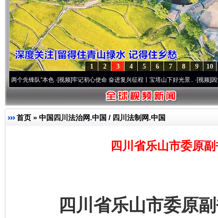
1
2
3
4
5
6
7
8
9
10
先锋队”本色
·[视频]
牢记初心使命 奋进复兴征程丨宝塔山下好光景..
·[视频]
因党而生 为党
首页
»
中国四川法治网.中国 / 四川法制网.中国
四川省乐山市委原副
四川省乐山市委原副书