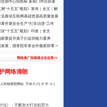
源交易中心招投标 多部门作出部署
测“十五五”规划》发布｜全文｜解
意见推动互联网基础资源高质量发展
署开展安全生产“打非治违”工作
设“十五五”规划》印发｜全文
国家要提升孩子们这些能力素养
初心使命 奋进复兴征程丨“转折之城”激荡..
·[视频]
牢记初心使命 奋进复兴征程丨红船起
能发展，国务院常务会作最新部署⇒
网络推广投稿请点击这里>>
护网络清朗
高人民检察院网站
字体大小[
大
中
小
]
护法》，不断加大打击犯罪力