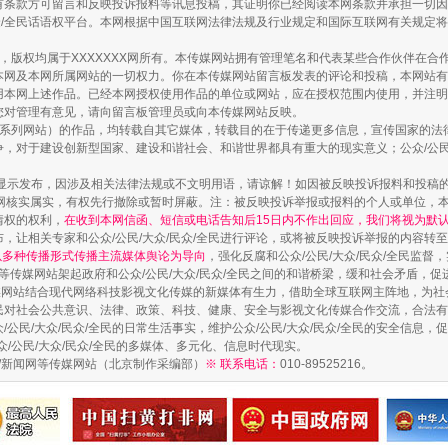
有条款方可留言和反映投诉报料等讯息投稿，其证明你已经阅读本网条款并承担一切因
民众/全民话语权平台。本网根据中国互联网法律法规及行业规定和国际互联网有关规定
镜头丨大暑三秋近
作品，版权均属于XXXXXXX网所有。本传媒网站拥有管理笔名和代表某些合作伙伴在
本网及本网所属网站的一切权力。你在本传媒网站留言板发表的评论和投稿，本网站有
本网上述作品。已经本网授权使用作品的单位或网站，应在授权范围内使用，并注明“来
您对管理有意见，请向留言板管理员或向本传媒网站反映。
本传媒系列网站）的作品，均转载自其它媒体，转载目的在于传递更多信息，宣传国家的
，对于建设创新型国家、建设和谐社会、和谐世界都具有重大的现实意义；公众/公民/
显示发布，因涉及相关法律法规或不文明用语，请谅解！如因被反映投诉报料和投稿
网核实属实，有权先行撤除或暂时屏蔽。注：被反映投诉举报或报料的个人或单位，
情权的权利，
在收到本网信函、短信或电话告知后15日内不作出回应，我们将视为默
，让相关专家和公众/公民/大众/民众/全民进行评论，或将被反映投诉举报的内容转
网以多种传播形式传播主流媒体舆论为导向
，强化反腐和公众/公民/大众/民众/全民监
等传媒网站架起政府和公众/公民/大众/民众/全民之间的和谐桥梁，缓和社会矛盾，
媒网站结合现代网络科技影视文化传媒的新媒体有生力，借助全球互联网主阵地，为社会
如何以同查同治破解风腐交织难题
全民对社会公共意识、法律、政策、科技、健康、安全与影视文化传媒合作交流，合法有效
公民/大众/民众/全民的日常生活事实，维护公众/公民/大众/民众/全民的安全信息，促
众/公民/大众/民众/全民的多媒体、多元化、信息时代现实。
法制/新闻网等传媒网站（北京制作采编部）
※ 联系电话：
010-89525216。