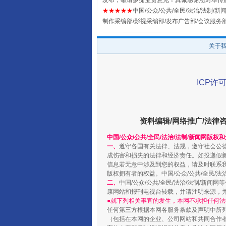
发布，敬请多提宝贵意见！真诚感谢您对本传
★★★★★
中国/公众/公共/全民/法治/法制/新闻
制作采编部/影视采编部/发布广告部/会议服务
关于
ICP许可
阿坝州三大球赛在茂县开幕
资料编辑/网络推广/法律
中国/公众/公共/全民/法治/法制/新闻网版权
一、
遵守各国有关法律、法规，遵守社会公
成伤害和损失的法律和经济责任。如投递假
信息若无意中涉及到您的权益，请及时联系
版权拥有者的权益。中国/公众/公共/全民/法
二、
中国/公众/公共/全民/法治/法制/
康网站和报刊电视台转载，并请注明来源，
●就下列相关事宜的发生，本网不承担任何法
任何第三方根据本网各服务条款及声明中所
（包括在本网的企业、公司网站和共同合作