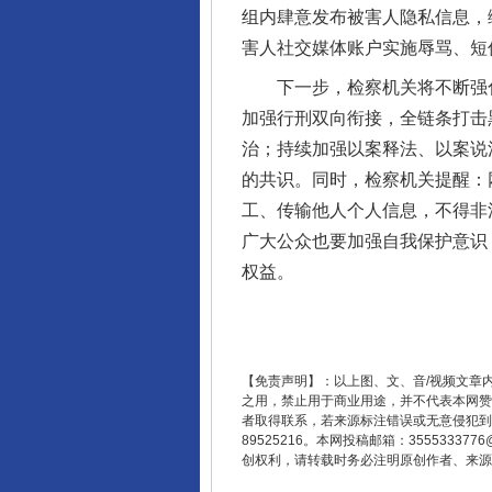
组内肆意发布被害人隐私信息，
害人社交媒体账户实施辱骂、短
下一步，检察机关将不断强化
加强行刑双向衔接，全链条打击
治；持续加强以案释法、以案说
的共识。同时，检察机关提醒：
工、传输他人个人信息，不得非
广大公众也要加强自我保护意识
权益。
东山县通报“牛蛙产品抗生素超标问
【免责声明】：以上图、文、音/视频文章
之用，禁止用于商业用途，并不代表本网赞
者取得联系，若来源标注错误或无意侵犯到您的
89525216。本网投稿邮箱：355533
创权利，请转载时务必注明原创作者、来源：