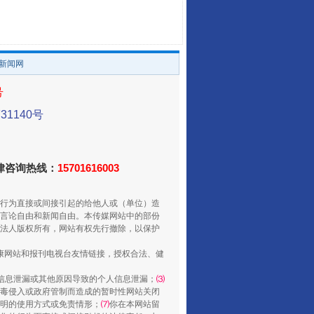
。
/新闻网
号
1140号
走走走！国家喊你健身啦
法律咨询热线：
15701616003
行为直接或间接引起的给他人或（单位）造
言论自由和新闻自由。本传媒网站中的部份
法人版权所有，网站有权先行撤除，以保护
健康网站和报刊电视台友情链接，授权合法、健
信息泄漏或其他原因导致的个人信息泄漏；
⑶
毒侵入或政府管制而造成的暂时性网站关闭
明的使用方式或免责情形；
⑺
你在本网站留