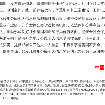
编辑、发布谩骂侮辱、造谣诽谤等违法犯罪信息，利用互联网实
信、电话轰炸、线下跟踪骚扰等，严重影响其正常生活、工作以
侵犯公民个人信息违法犯罪打击力度，维护公民信息权益；严
黑灰产业链；充分发挥公益诉讼检察职能，依法保护公共利益，
法，推动形成良好社会氛围和正确行为价值取向，凝聚全社会保
网络空间不是法外之地，公民个人信息受法律保护。任何组织、
法买卖、提供或者公开他人个人信息，不得从事危害国家安全、
，提高警惕，如发现侵犯公民个人信息的违法犯罪行为，及时向
题”
法徽映军营 权益有保障
中国
内容转载于网络（本网原创文章除外），其版权均属于原作者或归属权利人。我们尊
同其观点。仅供交流学习了解法律、法规、政策，如无意侵犯到贵公司或个人的知识
权益烦请告知本网制作采编部QQ号: 3555333776，微信号：GAN160003，请
3776@QQ.COM。通讯地址：北京市朝阳区朝外雅宝路12号（华声国际大厦）1层 1 
XXXXX网站。