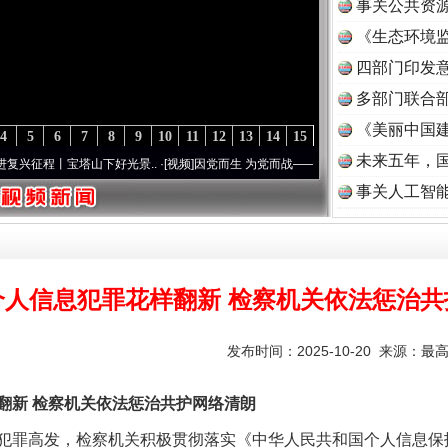
事关公共资
《生态环境监
读
四部门印发
多部门联合部
《美丽中国建
4
5
6
7
8
9
10
11
12
13
14
15
未来五年，
丨宝塔山下好光景..
·[视频]
因党而生 为党而战——百年“纪”事⑧加强纪律..
·[视频]
牢记
事关人工智
个人信息犯罪花样翻新 检察机关依法惩治共
发布时间：2025-10-20 来源：
最
新 检察机关依法惩治共护网络清朗
罪高发，检察机关积极贯彻落实《中华人民共和国个人信息保