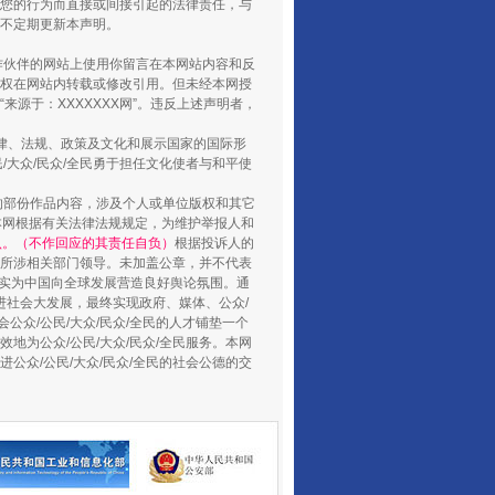
您的行为而直接或间接引起的法律责任，与
将不定期更新本声明。
山西：不断增强治理腐败综合效能
合作伙伴的网站上使用你留言在本网站内容和反
权在网站内转载或修改引用。但未经本网授
源于：XXXXXXX网”。违反上述声明者，
法律、法规、政策及文化和展示国家的国际形
大众/民众/全民勇于担任文化使者与和平使
的部份作品内容，涉及个人或单位版权和其它
本网根据有关法律法规规定，为维护举报人和
认。（不作回应的其责任自负）
根据投诉人的
至所涉相关部门领导。未加盖公章，并不代表
督，实为中国向全球发展营造良好舆论氛围。通
促进社会大发展，最终实现政府、媒体、公众/
公众/公民/大众/民众/全民的人才铺垫一个
养老服务师职业资格制度暂行规定
地为公众/公民/大众/民众/全民服务。本网
进公众/公民/大众/民众/全民的社会公德的交