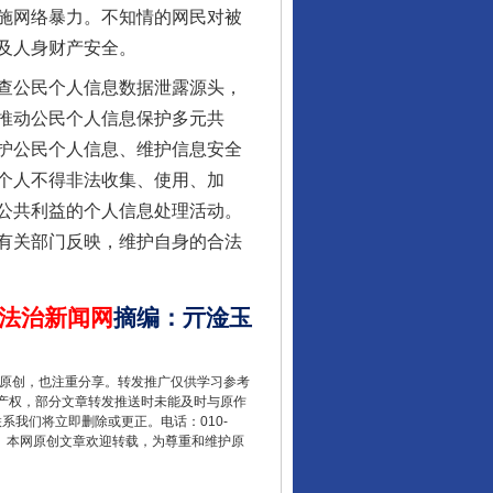
施网络暴力。不知情的网民对被
及人身财产安全。
查公民个人信息数据泄露源头，
推动公民个人信息保护多元共
护公民个人信息、维护信息安全
个人不得非法收集、使用、加
公共利益的个人信息处理活动。
有关部门反映，维护自身的合法
让核能赋能千行百业
法治新闻网
摘编
：
亓淦玉
重原创，也注重分享。转发推广仅供学习参考
产权，部分文章转发推送时未能及时与原作
联系我们将立即删除或更正。电话：010-
2 1号。本网原创文章欢迎转载，为尊重和维护原