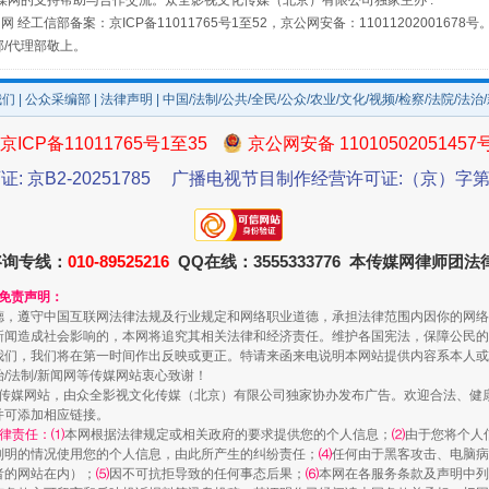
媒网的支持帮助与合作交流。众全影视文化传媒（北京）有限公司独家主办 :
网 经工信部备案：京ICP备11011765号1至52，京公网安备：11011202001678号
部/代理部敬上。
我们
|
公众采编部
|
法律声明
| 中国/法制/公共/全民/公众/农业/文化/视频/检察/法院/法治
京ICP备11011765号1至35
京公网安备 11010502051457
证: 京B2-20251785
广播电视节目制作经营许可证:（京）字第3
规模最大的光氢储一体化项目
咨询专线：
010-89525216
QQ在线：3555333776 本传媒网律师团
和免责声明：
德，遵守中国互联网法律法规及行业规定和网络职业道德，承担法律范围内因你的网络
新闻造成社会影响的，本网将追究其相关法律和经济责任。维护各国宪法，保障公民的
我们，我们将在第一时间作出反映或更正。特请来函来电说明本网站提供内容系本人或
治/法制/新闻网等传媒网站衷心致谢！
新闻网等传媒网站，由众全影视文化传媒（北京）有限公司独家协办发布广告。欢迎合法、
并可添加相应链接。
律责任：⑴
本网根据法律规定或相关政府的要求提供您的个人信息；
⑵
由于您将个人
列明的情况使用您的个人信息，由此所产生的纠纷责任；
⑷
任何由于黑客攻击、电脑病
者的网站在内）；
⑸
因不可抗拒导致的任何事态后果；
⑹
本网在各服务条款及声明中列