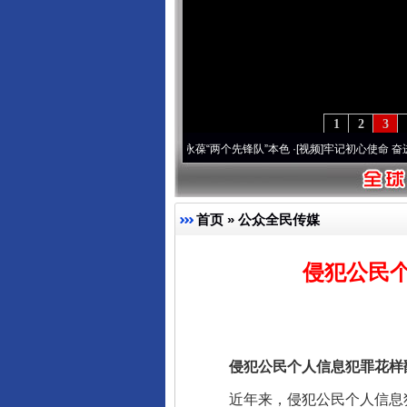
1
2
3
年 深刻改变雪域高原..
·[视频]
永葆“两个先锋队”本色
·[视频]
牢记初心使命 奋进复兴征程
首页
»
公众全民传媒
侵犯公民
侵犯公民个人信息犯罪花样翻
近年来，侵犯公民个人信息犯