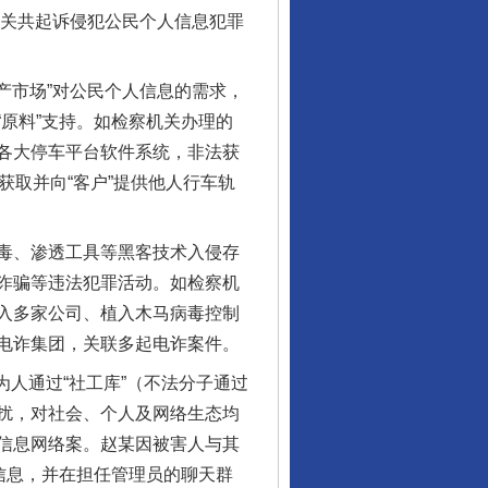
机关共起诉侵犯公民个人信息犯罪
产市场”对公民个人信息的需求，
原料”支持。如检察机关办理的
各大停车平台软件系统，非法获
获取并向“客户”提供他人行车轨
毒、渗透工具等黑客技术入侵存
诈骗等违法犯罪活动。如检察机
入多家公司、植入木马病毒控制
电诈集团，关联多起电诈案件。
为人通过“社工库”（不法分子通过
扰，对社会、个人及网络生态均
信息网络案。赵某因被害人与其
行业协会接连发公告
信息，并在担任管理员的聊天群