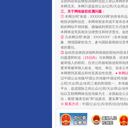
言的内容和反映投诉报料信息人承认本网所
本网无关。本网只是提供公众/公民/大众/
三、关于网络版权权属问题：
国家大学科技园优化重塑工作
①
本网注明“来源：XXXXXXX网”的所有
映投诉报料信息，本网有权发布或不发布在
权的网站不得转载、摘编或利用其它方式使用
本网将追究其相关法律责任和经济责任。如
②
凡本网注明“来源：XXXXXXX”（非
象，增强国家软实力，参与国际新闻舆论竞争
者的重任。
③
如你所反映投诉报料和投稿的部份内容未
问题需即时在
（15日内）
与本网联系，经本
被举报人的权利，任何公民都有陈述权和知
要求将被举报人姓名、地址、单位、实名公布
本网赞同其观点和对其真实性负责。
● 本
过中国公众传媒/中国公共传媒/中国全民传媒
公民/大众/民众/全民三者的和谐统一。本传
扯下公款旅游的“隐身衣”
平台，促进国际之间公众/公民/大众/民众/
站以互联网网络信息传媒为主，全面贴近公众/
往；展现“服务百姓”和“说真话、重实事”的公
※ 联系方式：
中国/公众/公共/全民/法治/