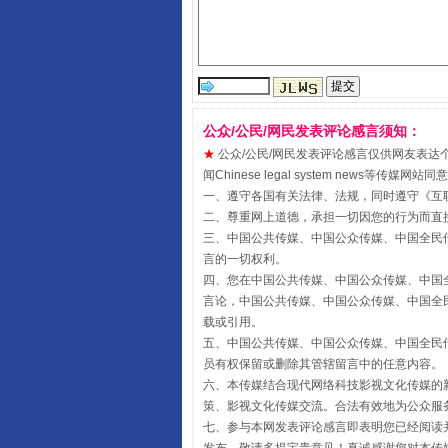
公众/公民/网民发表评论感言须知：
受贿1.44亿！段成刚被判无期
★
公众/公民/网民发表评论感言仅供网友表达个人看法
闻Chinese legal system new
一、遵守各国有关法律、法规，同时遵守《
互
二、尊重网上道德，承担一切因您的行为而直
三、中国公共传媒、中国公众传媒、中国全民传媒China 
言的一切权利。
四、您在中国公共传媒、中国公众传媒、中国全民传媒Chin
言论，中国公共传媒、中国公众传媒、中国全民传媒China
载或引用。
五、中国公共传媒、中国公众传媒、中国全民传媒China 
员有权保留或删除其管辖留言中的任意内容。
六、本传媒结合现代网络科技影视文化传媒的新
策、影视文化传媒交流。合法有效地为公众服
全民健身五年计划来了！等你上
七、参与本网发表评论感言即表明您已经阅读并