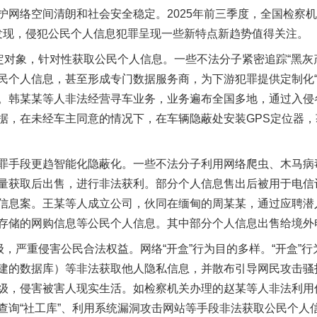
护网络空间清朗和社会安全稳定。2025年前三季度，全国检察
办案发现，侵犯公民个人信息犯罪呈现一些新特点新趋势值得关注。
对象，针对性获取公民个人信息。一些不法分子紧密追踪“黑灰
民个人信息，甚至形成专门数据服务商，为下游犯罪提供定制化“
。韩某某等人非法经营寻车业务，业务遍布全国多地，通过入侵
据，在未经车主同意的情况下，在车辆隐蔽处安装GPS定位器，
手段更趋智能化隐蔽化。一些不法分子利用网络爬虫、木马病
量获取后出售，进行非法获利。部分个人信息售出后被用于电信
信息案。王某等人成立公司，伙同在缅甸的周某某，通过应聘潜
存储的网购信息等公民个人信息。其中部分个人信息出售给境外
严重侵害公民合法权益。网络“开盒”行为目的多样。“开盒”行
建的数据库）等非法获取他人隐私信息，并散布引导网民攻击骚
级，侵害被害人现实生活。如检察机关办理的赵某等人非法利用
实
一纸欠条伤亲情 巡回调解促和解..
查询“社工库”、利用系统漏洞攻击网站等手段非法获取公民个人