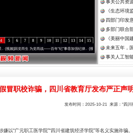
事关公共资
《生态环境监
读
四部门印发
多部门联合部
《美丽中国建
4
5
6
7
8
9
10
11
12
13
14
15
未来五年，
而战——百年“纪”事⑧加强纪律..
·[视频]
牢记初心使命 奋进复兴征程丨“转折之城”激荡.
事关人工智
假冒职校诈骗，四川省教育厅发布严正声
发布时间：2025-10-21 来源：
“四
以“广元职工医学院”“四川省建筑经济学院”等名义实施诈骗