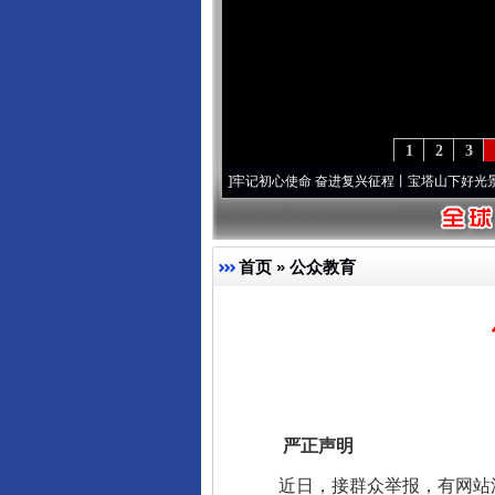
1
2
3
锋队”本色
·[视频]
牢记初心使命 奋进复兴征程丨宝塔山下好光景..
·[视频]
因党而生 为党
首页
»
公众教育
严正声明
近日，接群众举报，有网站涉嫌