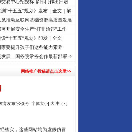
源交易中心招投标 多部门作出部署
测“十五五”规划》发布｜全文｜解
意见推动互联网基础资源高质量发展
署开展安全生产“打非治违”工作
设“十五五”规划》印发｜全文
国家要提升孩子们这些能力素养
.
·[视频]
牢记初心使命 奋进复兴征程丨红船起航处 潮起..
·[视频]
一首歌的时间，读懂乐
能发展，国务院常务会作最新部署⇒
网络推广投稿请点击这里>>
明
川教育发布”公众号
字体大小[
大
中
小
]
。经核实，这些网站均为虚假仿冒