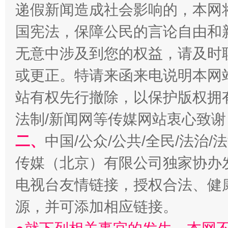
递假新闻造成社会影响的，本网
国宪法，保障公民的言论自由和
揭开“小金库”的免责幌子
无意中涉及到您的权益，请及时
或更正。特请来函来电说明本网
站有权先行撤除，以保护版权拥有者
法制/新闻网等传媒网站衷心致谢
二、
中国/公众/公共/全民/法治
传媒（北京）有限公司独家协办
受贿1.44亿！段成刚被判无期
从幼儿
电视台友情链接，授权合法、健
源，并可添加相应链接。