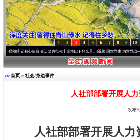
1
2
3
4
5
6
7
8
9
10
牢记初心使命 奋进复兴征程丨宝塔山下好光景..
·[视频]
因党而生 为党而战——百年“纪”
首页
»
社会/身边事件
人社部部署开展人力
发布时
人社部部署开展人力资