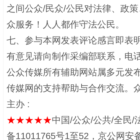
之间公众/民众/公民对法律、政
众服务！人人都作守法公民。
七、参与本网发表评论感言即表明
有意见请向制作采编部联系，电话：0
完善运行机制助力责任有效落实
一纸欠条
公众传媒所有辅助网站属多元发
传媒网的支持帮助与合作交流。
主办 :
★★★★★
中国/公众/公共/全民/
备11011765号1至52，京公网安备：
东山县通报“牛蛙产品抗生素超标问题”
法