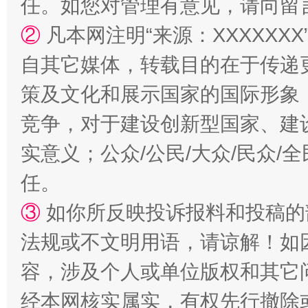
任。如您对管理有意见，请向留
②
凡本网注明“来源：XXXXX
扯下公款旅游的“隐身衣”
如何以同
自其它媒体，转载目的在于传递
策及文化和展示国家的国际形象
竞争，对于建设创新型国家、建
实意义；公众/公民/大众/民众
任。
③
如你所反映投诉报料和投稿的
“蜀中异人”王建安的艺术幻境
法规或不文明用语，请谅解！如
容，涉及个人或单位版权和其它
经本网核实属实，有权先行撤除