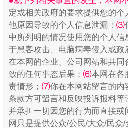
●就下列相关事宜的发生，本网
定或相关政府的要求提供您的个
他原因导致的个人信息泄漏；
⑶
中所列明的情况使用您的个人信
全民健身五年计划来了！等你上场
于黑客攻击、电脑病毒侵入或政
在本网的企业、公司网站和共同
致的任何事态后果；
⑹
本网在各
责情形；
⑺
你在本网站留言的内
条款方可留言和反映投诉报料等
并承担一切因您的行为而直接或
阿坝州三大球赛在茂县开幕
规模最
网只是提供公众/公民/大众/民