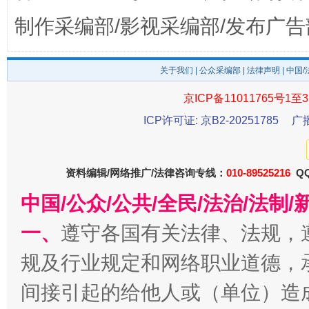
制作采编部/影视采编部/发布广告
关于我们
|
公众采编部
|
法律声明
| 中国
京ICP备11011765号1至3
ICP许可证: 京B2-20251785
广
资料编辑/网络推广/法律咨询专线：
010-89525216
QQ
千年窑火 生生不息
一
中国/公众/公共/全民/法治/法
一、
遵守各国有关法律、法规，
规及行业规定和网络职业道德，
间接引起的给他人或（单位）造