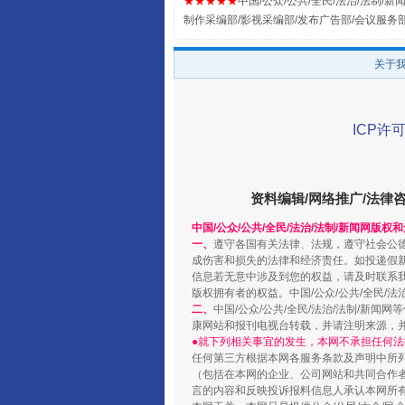
★★★★★
中国/公众/公共/全民/法治/法制/新闻
全民健身五年计划来了！等你上
制作采编部/影视采编部/发布广告部/会议服务
关于
ICP许可
资料编辑/网络推广/法律
中国/公众/公共/全民/法治/法制/新闻网版权
一、
遵守各国有关法律、法规，遵守社会公
阿坝州三大球赛在茂县开幕
成伤害和损失的法律和经济责任。如投递假
信息若无意中涉及到您的权益，请及时联系
版权拥有者的权益。中国/公众/公共/全民/法
二、
中国/公众/公共/全民/法治/法制/
康网站和报刊电视台转载，并请注明来源，
●就下列相关事宜的发生，本网不承担任何法
任何第三方根据本网各服务条款及声明中所
（包括在本网的企业、公司网站和共同合作
言的内容和反映投诉报料信息人承认本网所