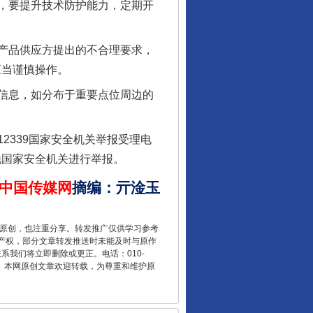
，要提升技术防护能力，定期开
行业协会接连发公告
产品供应方提出的不合理要求，
应当谨慎操作。
信息，如分布于重要点位周边的
339国家安全机关举报受理电
当地国家安全机关进行举报。
中国传媒网
摘编
：
亓淦玉
让核能赋能千行百业
重原创，也注重分享。转发推广仅供学习参考
产权，部分文章转发推送时未能及时与原作
联系我们将立即删除或更正。电话：010-
2 1号。本网原创文章欢迎转载，为尊重和维护原