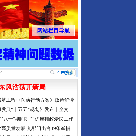
网站栏目导航
东风浩荡开新局
强基工程中医药行动方案》政策解读
发展“十五五”规划》发布｜全文
"八一"期间拥军优属拥政爱民工作
高质量发展 九部门出台19条举措