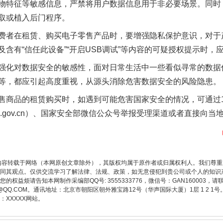
物特征等敏感信息，严禁将用户数据信息用于非必要场景。同时
实
一纸欠条伤亲情 巡回调解促和解..
取或植入后门程序。
者在租赁、购买电子零售产品时，要增强隐私保护意识，对于
含有“信任此设备”“开启USB调试”等内容的可疑授权提示时，
化对数据安全的敏感性，面对日常生活中一些看似寻常的数据
等，都应引起高度重视，从源头消除危害数据安全的风险隐患。
品的租赁购买时，如遇到可能危害国家安全的情况，可通过12
39.gov.cn）、国家安全部微信公众号举报受理渠道或者直接向
题”
法徽映军营 权益有保障
内容转载于网络（本网原创文章除外），其版权均属于原作者或归属权利人。我们尊
同其观点。仅供交流学习了解法律、法规、政策，如无意侵犯到贵公司或个人的知识
权益烦请告知本网制作采编部QQ号: 3555333776，微信号：GAN160003，请
3776@QQ.COM。通讯地址：北京市朝阳区朝外雅宝路12号（华声国际大厦）1层 1 
XXXXX网站。