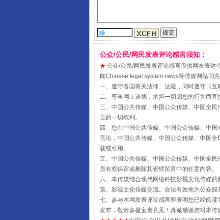
公众/公民/网民发表评论感言须知：
★
公众/公民/网民发表评论感言仅供网友表达个人看法
闻Chinese legal system new
一、遵守各国有关法律、法规，同时遵守《
互
受贿1.44亿！段成刚被判无期
二、尊重网上道德，承担一切因您的行为而直
三、中国公共传媒、中国公众传媒、中国全民传媒China 
言的一切权利。
四、您在中国公共传媒、中国公众传媒、中国全民传媒Chin
言论，中国公共传媒、中国公众传媒、中国全民传媒China
载或引用。
五、中国公共传媒、中国公众传媒、中国全民传媒China 
员有权保留或删除其管辖留言中的任意内容。
六、本传媒结合现代网络科技影视文化传媒的新
策、影视文化传媒交流。合法有效地为公众服
七、参与本网发表评论感言即表明您已经阅读并
发布，敬请多提宝贵意见！真诚感谢您对本传