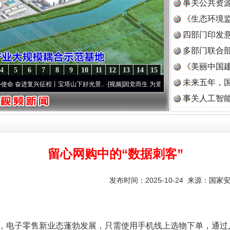
事关公共资
《生态环境监
读
四部门印发
多部门联合部
《美丽中国建
4
5
6
7
8
9
10
11
12
13
14
15
未来五年，
兴征程丨宝塔山下好光景..
·[视频]
因党而生 为党而战——百年“纪”事⑧加强纪律..
·[视
事关人工智
留心网购中的“数据刺客”
发布时间：2025-10-24 来源：
国家
电子零售新业态蓬勃发展，只需使用手机线上选物下单，通过