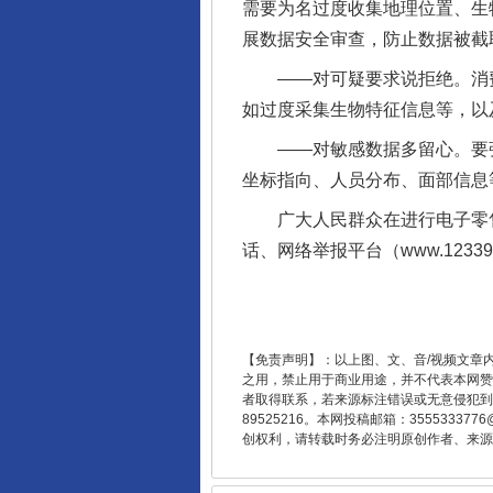
需要为名过度收集地理位置、生
完善运行机制助力责任有效落
展数据安全审查，防止数据被截
——对可疑要求说拒绝。消费
如过度采集生物特征信息等，以及
——对敏感数据多留心。要强
坐标指向、人员分布、面部信息
广大人民群众在进行电子零售商
话、网络举报平台（www.123
东山县通报“牛蛙产品抗生素超标问
【免责声明】：以上图、文、音/视频文章
之用，禁止用于商业用途，并不代表本网赞
者取得联系，若来源标注错误或无意侵犯到您的
89525216。本网投稿邮箱：355533
创权利，请转载时务必注明原创作者、来源：