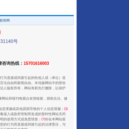
。
让传统村落焕发生机
/新闻网
号
1140号
法律咨询热线：
15701616003
行为直接或间接引起的给他人或（单位）造
走走走！国家喊你健身啦
言论自由和新闻自由。本传媒网站中的部份
法人版权所有，网站有权先行撤除，以保护
健康网站和报刊电视台友情链接，授权合法、健
信息泄漏或其他原因导致的个人信息泄漏；
⑶
毒侵入或政府管制而造成的暂时性网站关闭
明的使用方式或免责情形；
⑺
你在本网站留
您的行为而直接或间接引起的法律责任，与