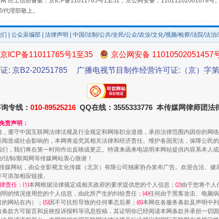
网 经工信部备案：京ICP备11011765号1至52，京公网安备：11011202001678号
场
事关残疾人未来5年
部/代理部敬上。
我们
|
公众采编部
|
法律声明
| 中国/法制/公共/全民/公众/农业/文化/视频/检察/法院/法治
京ICP备11011765号1至35
京公网安备 11010502051457
证: 京B2-20251785
广播电视节目制作经营许可证:（京）字第3
咨询专线：
010-89525216
QQ在线：3555333776 本传媒网律师团
和免责声明：
德，遵守中国互联网法律法规及行业规定和网络职业道德，承担法律范围内因你的网络
规模最大的光氢储一体化项目
新闻造成社会影响的，本网将追究其相关法律和经济责任。维护各国宪法，保障公民的
我们，我们将在第一时间作出反映或更正。特请来函来电说明本网站提供内容系本人或
治/法制/新闻网等传媒网站衷心致谢！
新闻网等传媒网站，由众全影视文化传媒（北京）有限公司独家协办发布广告。欢迎合法、
并可添加相应链接。
律责任：⑴
本网根据法律规定或相关政府的要求提供您的个人信息；
⑵
由于您将个人
列明的情况使用您的个人信息，由此所产生的纠纷责任；
⑷
任何由于黑客攻击、电脑病
者的网站在内）；
⑸
因不可抗拒导致的任何事态后果；
⑹
本网在各服务条款及声明中列
有条款方可留言和反映投诉报料等讯息投稿，其证明你已经阅读本网条款并承担一切因