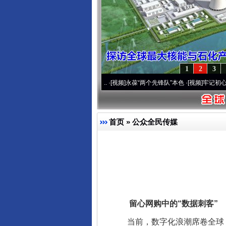
1
2
3
0周年 深刻改变雪域高原..
·[视频]
永葆“两个先锋队”本色
·[视频]
牢记初心使命 奋进复
首页
»
公众全民传媒
留心网购中的“数据刺客”
当前，数字化浪潮席卷全球，