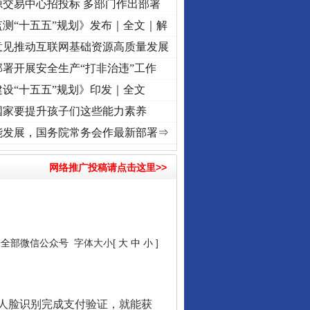
源交易中心招投标 多部门作出部署
测“十五五”规划》发布｜全文｜解
意见推动互联网基础资源高质量发展
署开展安全生产“打非治违”工作
设“十五五”规划》印发｜全文
国家要提升孩子们这些能力素养
频]
牢记初心使命 奋进复兴征程丨“转折之城”激荡..
·[视频]
牢记初心使命 奋进复兴征程丨红
能发展，国务院常务会作最新部署⇒
网络推广投稿请点击这里>>
安全部微信公众号
字体大小[
大
中
小
]
人脸识别完成支付验证，就能获