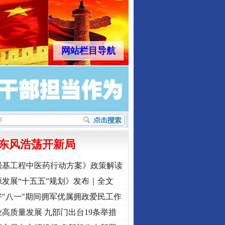
网站栏目导航
东风浩荡开新局
强基工程中医药行动方案》政策解读
发展“十五五”规划》发布｜全文
"八一"期间拥军优属拥政爱民工作
高质量发展 九部门出台19条举措