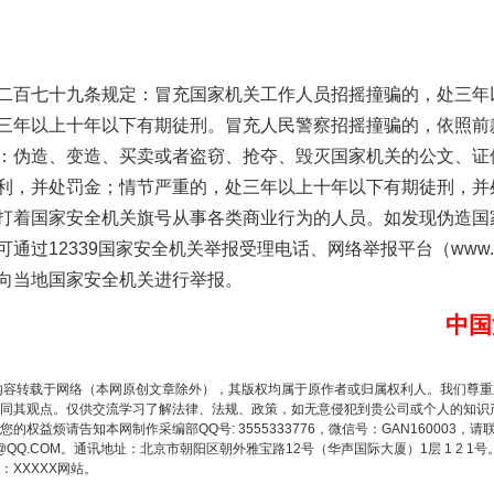
。
实
一纸欠条伤亲情 巡回调解促和解..
百七十九条规定：冒充国家机关工作人员招摇撞骗的，处三年
三年以上十年以下有期徒刑。冒充人民警察招摇撞骗的，依照前
：伪造、变造、买卖或者盗窃、抢夺、毁灭国家机关的公文、证
利，并处罚金；情节严重的，处三年以上十年以下有期徒刑，并
打着国家安全机关旗号从事各类商业行为的人员。如发现伪造国
过12339国家安全机关举报受理电话、网络举报平台（www.123
向当地国家安全机关进行举报。
中国
题”
法徽映军营 权益有保障
内容转载于网络（本网原创文章除外），其版权均属于原作者或归属权利人。我们尊
同其观点。仅供交流学习了解法律、法规、政策，如无意侵犯到贵公司或个人的知识
权益烦请告知本网制作采编部QQ号: 3555333776，微信号：GAN160003，请
3776@QQ.COM。通讯地址：北京市朝阳区朝外雅宝路12号（华声国际大厦）1层 1 
XXXXX网站。