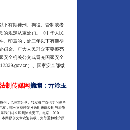
行业协会接连发公告
以下有期徒刑、拘役、管制或者
款的规定从重处罚。《中华人民
件、印章的，处三年以下有期徒
处罚金。广大人民群众更要擦亮
家安全机关公文或冒充国家安全
39.gov.cn）、国家安全部微
法制传媒网
摘编
：
亓淦玉
让核能赋能千行百业
重原创，也注重分享。转发推广仅供学习参考
产权，部分文章转发推送时未能及时与原作
联系我们将立即删除或更正。电话：010-
2 1号。本网原创文章欢迎转载，为尊重和维护原