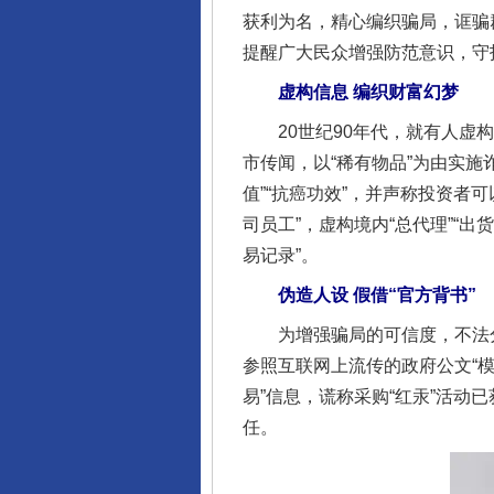
获利为名，精心编织骗局，诓骗
提醒广大民众增强防范意识，守护
虚构信息 编织财富幻梦
20世纪90年代，就有人虚构
市传闻，以“稀有物品”为由实施
值”“抗癌功效”，并声称投资者
司员工”，虚构境内“总代理”“出
易记录”。
伪造人设 假借“官方背书”
为增强骗局的可信度，不法分子假
参照互联网上流传的政府公文“模
易”信息，谎称采购“红汞”活动
任。