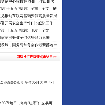
源交易中心招投标 多部门作出部署
测“十五五”规划》发布｜全文｜解
意见推动互联网基础资源高质量发展
署开展安全生产“打非治违”工作
设“十五五”规划》印发｜全文
国家要提升孩子们这些能力素养
牢记初心使命 奋进复兴征程丨“转折之城”激荡..
·[视频]
牢记初心使命 奋进复兴征程丨红
能发展，国务院常务会作最新部署⇒
网络推广投稿请点击这里>>
安全部微信公众号
字体大小[
大
中
小
]
Hg2”（俗称“红汞”）交易可