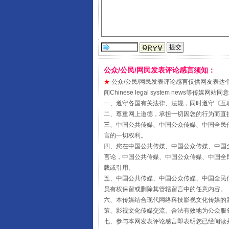
公众/公民/网民发表评论感言须知：
★
公众/公民/网民发表评论感言仅供网友表达个人看法
闻Chinese legal system new
受贿1.44亿！段成刚被判无期
一、遵守各国有关法律、法规，同时遵守《
互
二、尊重网上道德，承担一切因您的行为而直
三、中国公共传媒、中国公众传媒、中国全民传媒China 
言的一切权利。
四、您在中国公共传媒、中国公众传媒、中国全民传媒Chin
言论，中国公共传媒、中国公众传媒、中国全民传媒China
载或引用。
五、中国公共传媒、中国公众传媒、中国全民传媒China 
员有权保留或删除其管辖留言中的任意内容。
六、本传媒结合现代网络科技影视文化传媒的新
策、影视文化传媒交流。合法有效地为公众服
七、参与本网发表评论感言即表明您已经阅读并