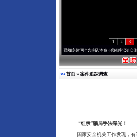
1
2
3
0周年 深刻改变雪域高原..
·[视频]
永葆“两个先锋队”本色
·[视频]
牢记初心使命 奋进复兴
首页
»
案件追踪调查
“红汞”骗局手法曝光！
国家安全机关工作发现，有不法分