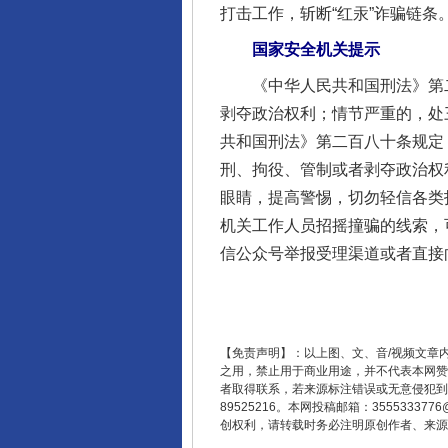
打击工作，斩断“红汞”诈骗链条
完善运行机制助力责任有效落
国家安全机关提示
《中华人民共和国刑法》第二
剥夺政治权利；情节严重的，处
共和国刑法》第二百八十条规定
刑、拘役、管制或者剥夺政治权
眼睛，提高警惕，切勿轻信各类
机关工作人员招摇撞骗的线索，可通
信公众号举报受理渠道或者直接
东山县通报“牛蛙产品抗生素超标问
【免责声明】：以上图、文、音/视频文章
之用，禁止用于商业用途，并不代表本网赞
者取得联系，若来源标注错误或无意侵犯到您的
89525216。本网投稿邮箱：355533
创权利，请转载时务必注明原创作者、来源：