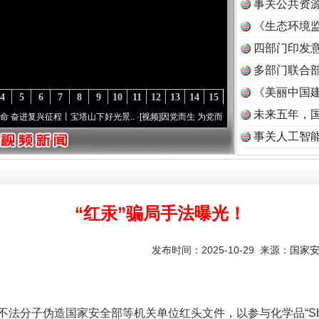
事关公共资
《生态环境监
读
四部门印发
多部门联合部
《美丽中国建
4
5
6
7
8
9
10
11
12
13
14
15
未来五年，
征程丨宝塔山下好光景..
·[视频]
因党而生 为党而战——百年“纪”事⑧加强纪律..
·[视频]
事关人工智
“红汞”骗局手法曝光！
发布时间：2025-10-29 来源：
国家
子伪造国家安全部等机关单位红头文件，以参与化学品“Sb2O7