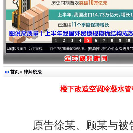
1
2
3
4
5
6
7
8
9
10
党而生 为党而战——百年“纪”事⑧加强纪律..
·[视频]
牢记初心使命 奋进复兴征程丨“转折之
首页
»
律师说法
楼下改造空调冷凝水管
原告徐某、顾某与被告