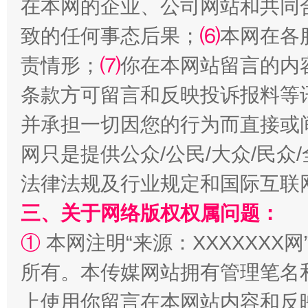
在本网的企业、公司网站和共同
致的任何事态后果；
⑹
本网在各
责情形；
⑺
你在本网站留言的内
条款方可留言和反映投诉报料等
扯下公款旅游的“隐身衣”
如何以同
并承担一切因您的行为而直接或
网只是提供公众/公民/大众/民
法律法规及行业规定和国际互联
三、关于网络版权权属问题：
①
本网注明“来源：XXXXXXX网
所有。本传媒网站拥有管理笔名
“蜀中异人”王建安的艺术幻境
上使用你留言在本网站内容和反