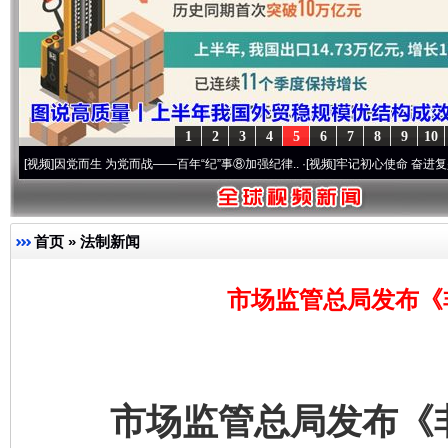
1
2
3
4
5
6
7
8
9
10
因党而生 为党而战——百年“纪”事⑧加强纪律..
·[视频]
牢记初心使命 奋进复兴征程丨“转
首页
»
法制新闻
市场监管总局发布《
市场监管总局发布《非