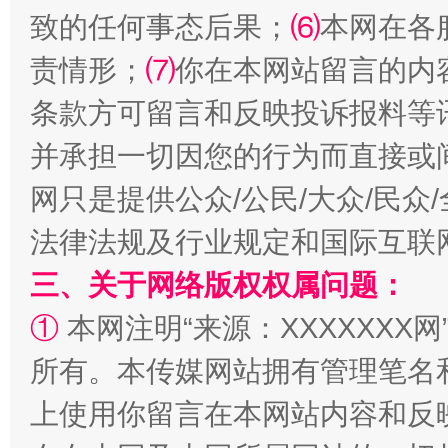
致的任何事态后果；
⑹
本网在各
责情形；
⑺
你在本网站留言的内
条款方可留言和反映投诉报料等
全民健身五年计划来了！等你上场
并承担一切因您的行为而直接或
网只是提供公众/公民/大众/民
法律法规及行业规定和国际互联
三、关于网络版权权属问题：
①
本网注明“来源：XXXXXXX网
所有。本传媒网站拥有管理笔名
上使用你留言在本网站内容和反
阿坝州三大球赛在茂县开幕
规模最