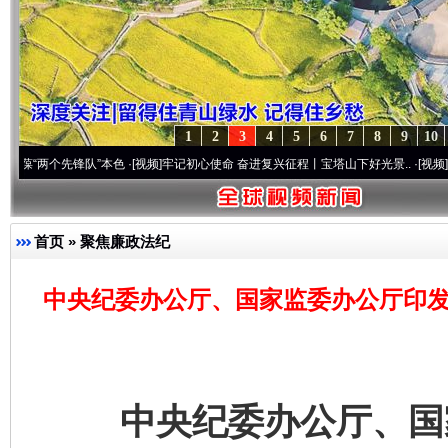
1
2
3
4
5
6
7
8
9
10
个先锋队”本色
·[视频]
牢记初心使命 奋进复兴征程丨宝塔山下好光景..
·[视频]
因党而生 
首页
»
聚焦廉政法纪
中央纪委办公厅、国家监委办公厅印发
中央纪委办公厅、国家