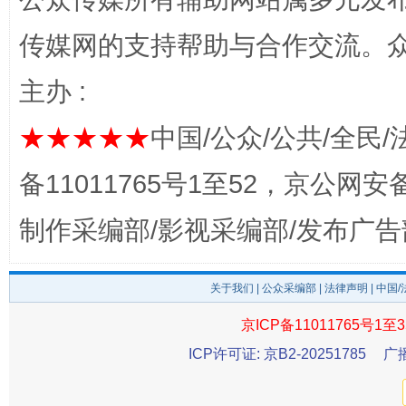
传媒网的支持帮助与合作交流。
主办 :
★★★★★
中国/公众/公共/全民/
完善运行机制助力责任有效落实
一纸欠条
备11011765号1至52，京公网安备：
制作采编部/影视采编部/发布广告
关于我们
|
公众采编部
|
法律声明
| 中国
京ICP备11011765号1至3
ICP许可证: 京B2-20251785
广
东山县通报“牛蛙产品抗生素超标问题”
法