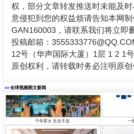
权，部分文章转发推送时未能及时
东山县通报“牛蛙产品抗生素超标问题”
法
意侵犯到您的权益烦请告知本网制作采编
GAN160003，请联系我们将立即删
投稿邮箱：3555333776@QQ
12号（华声国际大厦）1层 1 2
原创权利，请转载时务必注明原创作
千年窑火 生生不息
一
全球视频图文新闻