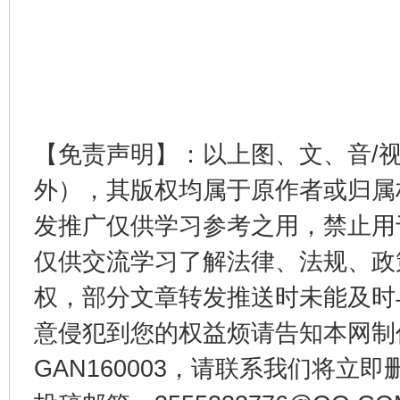
阿坝州三大球赛在茂县开幕
规模最
【免责声明】：以上图、文、音/
外），其版权均属于原作者或归属
发推广仅供学习参考之用，禁止用
仅供交流学习了解法律、法规、政
权，部分文章转发推送时未能及时
意侵犯到您的权益烦请告知本网制作采编
国家大学科技园优化重塑工作
GAN160003，请联系我们将立即删