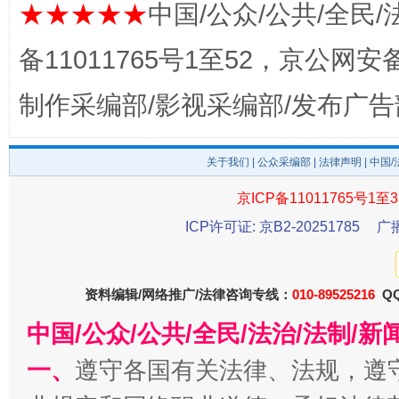
★★★★★
中国/公众/公共/全民/
备11011765号1至52，京公网安备：
阿坝州三大球赛在茂县开幕
规模最
制作采编部/影视采编部/发布广告
关于我们
|
公众采编部
|
法律声明
| 中国
京ICP备11011765号1至3
ICP许可证: 京B2-20251785
广
国家大学科技园优化重塑工作
资料编辑/网络推广/法律咨询专线：
010-89525216
QQ
中国/公众/公共/全民/法治/法制/
一、
遵守各国有关法律、法规，遵