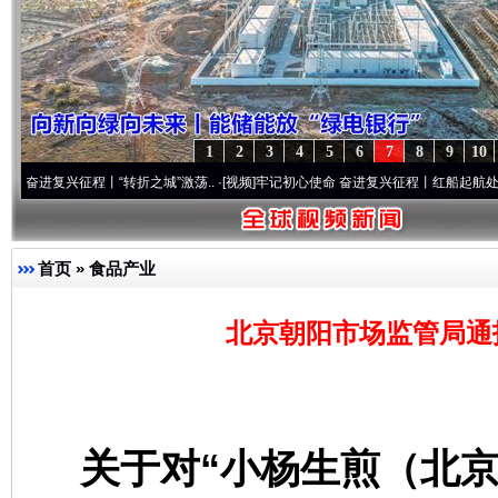
东山县通报“牛蛙产品抗生素超标问题”
法
1
2
3
4
5
6
7
8
9
10
兴征程丨“转折之城”激荡..
·[视频]
牢记初心使命 奋进复兴征程丨红船起航处 潮起..
·[视
首页
»
食品产业
北京朝阳市场监管局通
千年窑火 生生不息
一
关于对“小杨生煎（北京