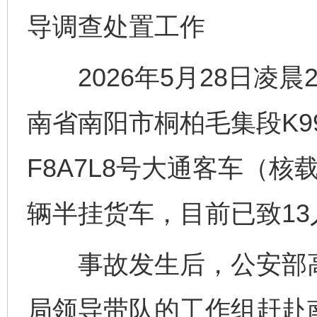
导调查处置工作
2026年5月28日凌晨2
完善运行机制助力责任有效落实
南省南阳市桐柏毛集段K99
F8A7L8号大通客车（核
辆半挂货车，目前已致13
事故发生后，公安部高
公平竞争审查“十大案例”出炉！
一纸欠条
局领导带队的工作组赶赴