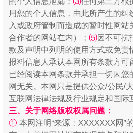
的个人信息泄漏；
⑶
任何第三方根
用您的个人信息，由此所产生的纠
入或政府管制而造成的暂时性网站
合作者的网站在内）；
⑸
因不可抗
阿坝州三大球赛在茂县开幕
规模最
款及声明中列明的使用方式或免责
报料信息人承认本网所有条款方可
已经阅读本网条款并承担一切因您
网无关。本网只是提供公众/公民/
互联网法律法规及行业规定和国际
三、关于网络版权权属问题：
国家大学科技园优化重塑工作
①
本网注明“来源：XXXXXXX网”