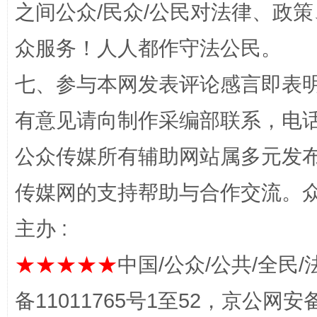
之间公众/民众/公民对法律、政
众服务！人人都作守法公民。
七、参与本网发表评论感言即表明
东山县通报“牛蛙产品抗生素超标问题”
法
有意见请向制作采编部联系，电话：0
公众传媒所有辅助网站属多元发
传媒网的支持帮助与合作交流。
主办 :
★★★★★
中国/公众/公共/全民/
千年窑火 生生不息
一
备11011765号1至52，京公网安备：