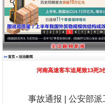
1
2
3
4
5
6
7
8
9
10
]
因党而生 为党而战——百年“纪”事⑧加强纪律..
·[视频]
牢记初心使命 奋进复兴征程丨“
首页
»
法治新闻
河南高速客车追尾致13死3
事故通报 | 公安部派