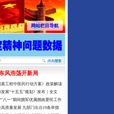
网站栏目导航
东风浩荡开新局
强基工程中医药行动方案》政策解读
发展“十五五”规划》发布｜全文
"八一"期间拥军优属拥政爱民工作
高质量发展 九部门出台19条举措