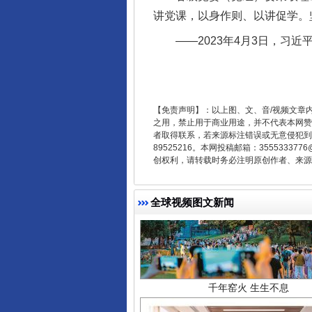
讲党课，以身作则、以讲促学。
东山县通报“牛蛙产品抗生素超标问
——2023年4月3日，习近
【免责声明】：以上图、文、音/视频文章
之用，禁止用于商业用途，并不代表本网赞
者取得联系，若来源标注错误或无意侵犯到您的
89525216。本网投稿邮箱：355533
创权利，请转载时务必注明原创作者、来源：
全球视频图文新闻
千年窑火 生生不息