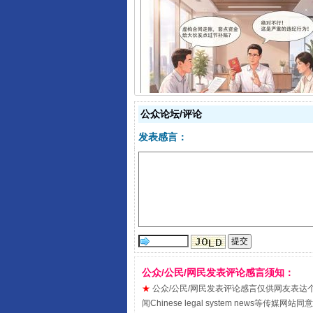
揭开“小金库”的免责幌子
公众论坛/评论
发表感言：
受贿1.44亿！段成刚被判无期
公众/公民/网民发表评论感言须知：
★
公众/公民/网民发表评论感言仅供网友表达个人看法
闻Chinese legal system new