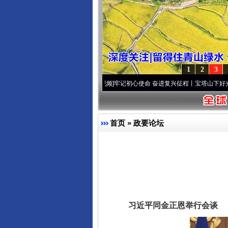
1
2
3
葆“两个先锋队”本色
·[视频]
牢记初心使命 奋进复兴征程丨宝塔山下好光景..
·[视频]
因党
首页
»
政要论坛
习近平同金正恩举行会谈