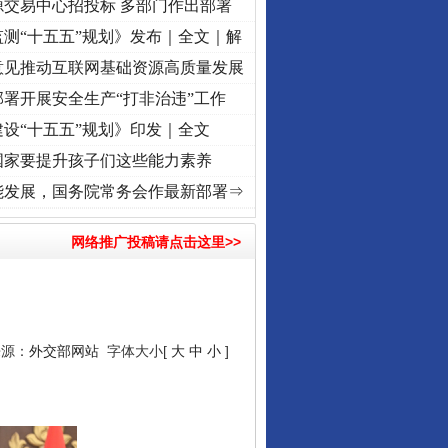
源交易中心招投标 多部门作出部署
测“十五五”规划》发布｜全文｜解
意见推动互联网基础资源高质量发展
署开展安全生产“打非治违”工作
设“十五五”规划》印发｜全文
国家要提升孩子们这些能力素养
城”激荡..
·[视频]
牢记初心使命 奋进复兴征程丨红船起航处 潮起..
·[视频]
一首歌的时间
能发展，国务院常务会作最新部署⇒
网络推广投稿请点击这里>>
来源：
外交部网站
字体大小[
大
中
小
]