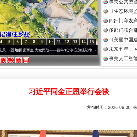
事关公共资
《生态环境监
读
四部门印发
多部门联合部
《美丽中国建
4
5
6
7
8
9
10
11
12
13
14
15
未来五年，
而生 为党而战——百年“纪”事⑧加强纪律..
·[视频]
牢记初心使命 奋进复兴征程丨“转折之
事关人工智
习近平同金正恩举行会谈
发布时间：2026-06-08 