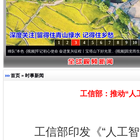
1
2
3
4
5
6
7
8
9
10
本色
·[视频]
牢记初心使命 奋进复兴征程丨宝塔山下好光景..
·[视频]
因党而生 为党而战—
首页
»
时事新闻
工信部：推动“人
工信部印发《“人工智能