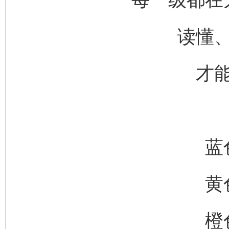
读懂
东山县通报“牛蛙产品抗生素超标问题”
法
才
蓝
黄
千年窑火 生生不息
一
橙