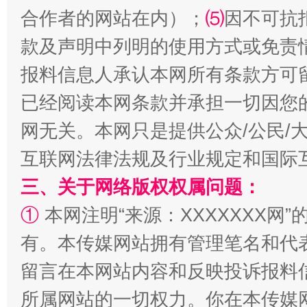
合作者的网站在内）；
⑸
因不可抗
款及声明中列明的使用方式或免责
报料信息人承认本网所有条款方可
已经阅读本网条款并承担一切因您
扯下公款旅游的“隐身衣”
如何以同
网无关。本网只是提供公众/公民/
互联网法律法规及行业规定和国际
三、关于网络版权权属问题：
①
本网注明“来源：XXXXXXX网”
有。本传媒网站拥有管理笔名和代
留言在本网站内容和反映投诉报料
“蜀中异人”王建安的艺术幻境
所属网站的一切权力。你在本传媒