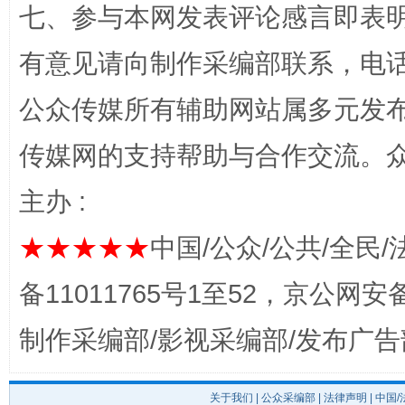
七、参与本网发表评论感言即表明
有意见请向制作采编部联系，电话：0
公众传媒所有辅助网站属多元发
传媒网的支持帮助与合作交流。
揭开“小金库”的免责幌子
主办 :
★★★★★
中国/公众/公共/全民/
备11011765号1至52，京公网安备：
制作采编部/影视采编部/发布广告
受贿1.44亿！段成刚被判无期
从幼儿
关于我们
|
公众采编部
|
法律声明
| 中国