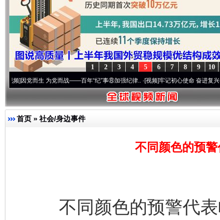
1
2
3
4
5
6
7
8
9
10
党而战——百年“纪”事⑧加强纪律..
·[视频]
牢记初心使命 奋进复兴征程丨“转折之城”激荡
首页
»
社会/身边事件
不同颜色的预警
不同颜色的预警代表啥